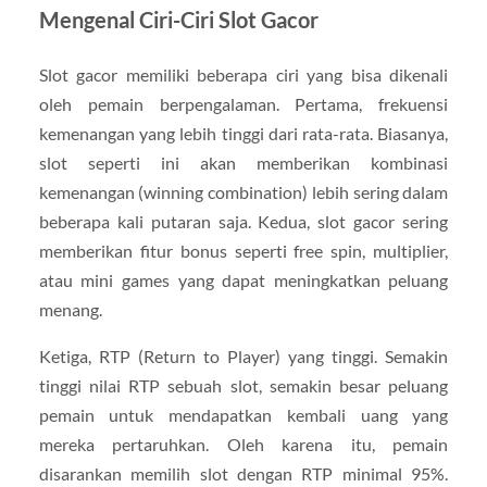
Mengenal Ciri-Ciri Slot Gacor
Slot gacor memiliki beberapa ciri yang bisa dikenali
oleh pemain berpengalaman. Pertama, frekuensi
kemenangan yang lebih tinggi dari rata-rata. Biasanya,
slot seperti ini akan memberikan kombinasi
kemenangan (winning combination) lebih sering dalam
beberapa kali putaran saja. Kedua, slot gacor sering
memberikan fitur bonus seperti free spin, multiplier,
atau mini games yang dapat meningkatkan peluang
menang.
Ketiga, RTP (Return to Player) yang tinggi. Semakin
tinggi nilai RTP sebuah slot, semakin besar peluang
pemain untuk mendapatkan kembali uang yang
mereka pertaruhkan. Oleh karena itu, pemain
disarankan memilih slot dengan RTP minimal 95%.