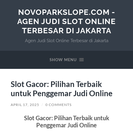
NOVOPARKSLOPE.COM -
AGEN JUDI SLOT ONLINE
TERBESAR DI JAKARTA
Agen Judi Slot Online Terbesar di Jakarta
SHOW MENU
Slot Gacor: Pilihan Terbaik
untuk Penggemar Judi Online
APRIL 17, 2025
/
0 COMMENTS
Slot Gacor: Pilihan Terbaik untuk
Penggemar Judi Online