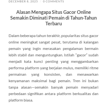
DECEMBER 8, 2025
/
0 COMMENTS
Alasan Mengapa Situs Gacor Online
Semakin Diminati Pemain di Tahun-Tahun
Terbaru
Dalam beberapa tahun terakhir, popularitas situs gacor
online meningkat sangat pesat, terutama di kalangan
pemain yang ingin merasakan pengalaman bermain
lebih stabil dan menguntungkan. Istilah “gacor” sudah
menjadi kata kunci penting yang menggambarkan
performa platform yang berjalan mulus, memiliki ritme
permainan yang konsisten, dan menawarkan
kenyamanan maksimal bagi pemain. Tren ini bukan
tanpa alasan—semakin banyak pemain menyadari
perbedaan signifikan antara platform berkualitas dan
platform biasa.