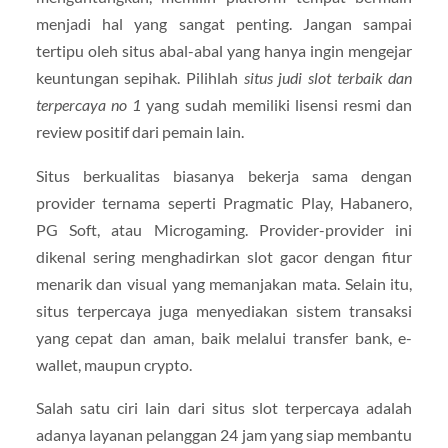
menjadi hal yang sangat penting. Jangan sampai
tertipu oleh situs abal-abal yang hanya ingin mengejar
keuntungan sepihak. Pilihlah
situs judi slot terbaik dan
terpercaya no 1
yang sudah memiliki lisensi resmi dan
review positif dari pemain lain.
Situs berkualitas biasanya bekerja sama dengan
provider ternama seperti Pragmatic Play, Habanero,
PG Soft, atau Microgaming. Provider-provider ini
dikenal sering menghadirkan slot gacor dengan fitur
menarik dan visual yang memanjakan mata. Selain itu,
situs terpercaya juga menyediakan sistem transaksi
yang cepat dan aman, baik melalui transfer bank, e-
wallet, maupun crypto.
Salah satu ciri lain dari situs slot terpercaya adalah
adanya layanan pelanggan 24 jam yang siap membantu