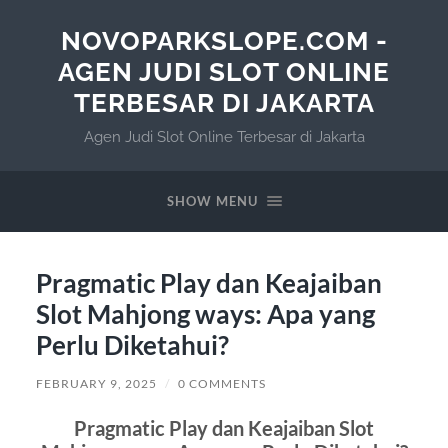
NOVOPARKSLOPE.COM -
AGEN JUDI SLOT ONLINE
TERBESAR DI JAKARTA
Agen Judi Slot Online Terbesar di Jakarta
SHOW MENU
Pragmatic Play dan Keajaiban
Slot Mahjong ways: Apa yang
Perlu Diketahui?
FEBRUARY 9, 2025
/
0 COMMENTS
Pragmatic Play dan Keajaiban Slot