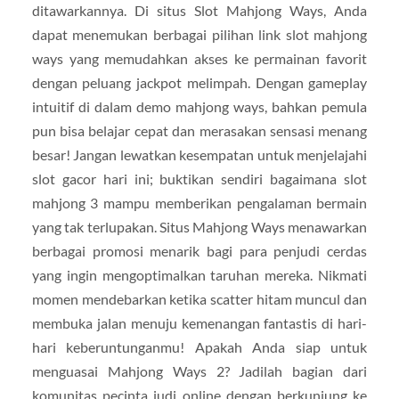
ditawarkannya. Di situs Slot Mahjong Ways, Anda
dapat menemukan berbagai pilihan link slot mahjong
ways yang memudahkan akses ke permainan favorit
dengan peluang jackpot melimpah. Dengan gameplay
intuitif di dalam demo mahjong ways, bahkan pemula
pun bisa belajar cepat dan merasakan sensasi menang
besar! Jangan lewatkan kesempatan untuk menjelajahi
slot gacor hari ini; buktikan sendiri bagaimana slot
mahjong 3 mampu memberikan pengalaman bermain
yang tak terlupakan. Situs Mahjong Ways menawarkan
berbagai promosi menarik bagi para penjudi cerdas
yang ingin mengoptimalkan taruhan mereka. Nikmati
momen mendebarkan ketika scatter hitam muncul dan
membuka jalan menuju kemenangan fantastis di hari-
hari keberuntunganmu! Apakah Anda siap untuk
menguasai Mahjong Ways 2? Jadilah bagian dari
komunitas pecinta judi online dengan berkunjung ke