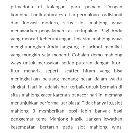
primadona di kalangan para pemain. Dengan
kombinasi unik antara estetika permainan tradisional
dan inovasi modern, situs slot mahjong ways
menawarkan pengalaman tak terlupakan. Bagi Anda
yang mencari keberuntungan, link slot mahjong ways
menghubungkan Anda langsung ke jackpot memikat
yang mungkin saja menanti. Cobalah demo mahjong
ways untuk merasakan setiap putaran dengan fitur-
fitur menarik seperti scatter hitam yang bisa
meningkatkan peluang menang besar dalam waktu
singkat. Hari ini adalah hari terbaik untuk bermain di
situs mahjong gacor karena slot gacor hari ini memang
menunjukkan performa luar biasa! Tidak hanya itu, slot
mahjong 3 memberikan opsi lebih banyak bagi
penggemar tema Mahjong klasik. Jangan lewatkan
kesempatan bertaruh pada slot mahjong wins,