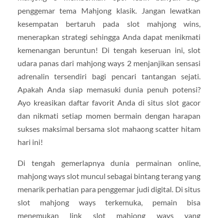
penggemar tema Mahjong klasik. Jangan lewatkan
kesempatan bertaruh pada slot mahjong wins,
menerapkan strategi sehingga Anda dapat menikmati
kemenangan beruntun! Di tengah keseruan ini, slot
udara panas dari mahjong ways 2 menjanjikan sensasi
adrenalin tersendiri bagi pencari tantangan sejati.
Apakah Anda siap memasuki dunia penuh potensi?
Ayo kreasikan daftar favorit Anda di situs slot gacor
dan nikmati setiap momen bermain dengan harapan
sukses maksimal bersama slot mahaong scatter hitam
hari ini!
Di tengah gemerlapnya dunia permainan online,
mahjong ways slot muncul sebagai bintang terang yang
menarik perhatian para penggemar judi digital. Di situs
slot mahjong ways terkemuka, pemain bisa
menemukan link slot mahjong ways yang