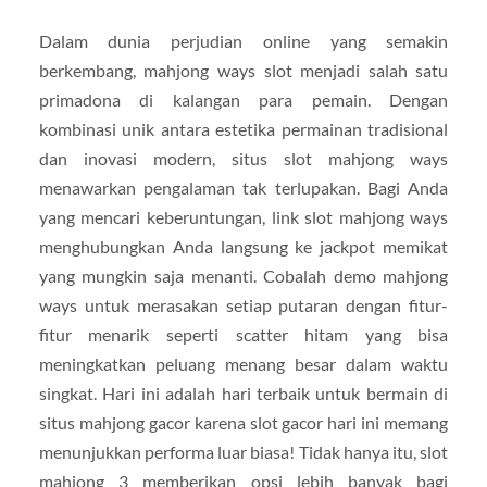
Dalam dunia perjudian online yang semakin
berkembang, mahjong ways slot menjadi salah satu
primadona di kalangan para pemain. Dengan
kombinasi unik antara estetika permainan tradisional
dan inovasi modern, situs slot mahjong ways
menawarkan pengalaman tak terlupakan. Bagi Anda
yang mencari keberuntungan, link slot mahjong ways
menghubungkan Anda langsung ke jackpot memikat
yang mungkin saja menanti. Cobalah demo mahjong
ways untuk merasakan setiap putaran dengan fitur-
fitur menarik seperti scatter hitam yang bisa
meningkatkan peluang menang besar dalam waktu
singkat. Hari ini adalah hari terbaik untuk bermain di
situs mahjong gacor karena slot gacor hari ini memang
menunjukkan performa luar biasa! Tidak hanya itu, slot
mahjong 3 memberikan opsi lebih banyak bagi