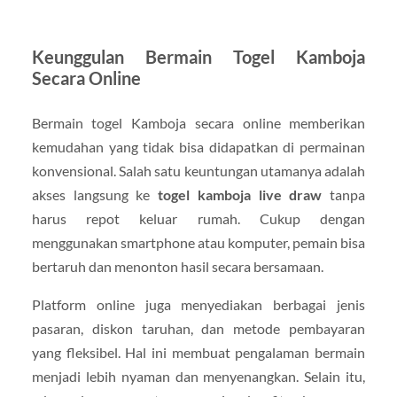
Keunggulan Bermain Togel Kamboja
Secara Online
Bermain togel Kamboja secara online memberikan
kemudahan yang tidak bisa didapatkan di permainan
konvensional. Salah satu keuntungan utamanya adalah
akses langsung ke
togel kamboja live draw
tanpa
harus repot keluar rumah. Cukup dengan
menggunakan smartphone atau komputer, pemain bisa
bertaruh dan menonton hasil secara bersamaan.
Platform online juga menyediakan berbagai jenis
pasaran, diskon taruhan, dan metode pembayaran
yang fleksibel. Hal ini membuat pengalaman bermain
menjadi lebih nyaman dan menyenangkan. Selain itu,