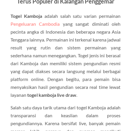
Terus Populer di Kalangan Penggemar
Togel Kamboja
adalah salah satu varian permainan
Pengeluaran Cambodia
yang sangat diminati oleh
pecinta angka di Indonesia dan beberapa negara Asia
Tenggara lainnya. Permainan ini terkenal karena jadwal
result yang rutin dan sistem permainan yang
sederhana namun menegangkan. Togel jenis ini berasal
dari Kamboja dan memiliki sistem pengundian resmi
yang dapat diakses secara langsung melalui berbagai
platform online. Dengan begitu, para pemain bisa
menyaksikan hasil pengundian secara real time lewat
layanan
togel kamboja live draw
.
Salah satu daya tarik utama dari togel Kamboja adalah
transparansi dan keaslian dalam proses
pengundiannya. Karena bersifat live, banyak pemain