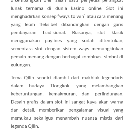
lunak ternama di dunia kasino online. Slot ini
menghadirkan konsep “ways to win” atau cara menang
yang lebih fleksibel dibandingkan dengan garis
pembayaran tradisional. Biasanya, slot klasik
menggunakan paylines yang sudah ditentukan,
sementara slot dengan sistem ways memungkinkan
pemain menang dengan berbagai kombinasi simbol di
gulungan.
Tema Qilin sendiri diambil dari makhluk legendaris
dalam budaya Tiongkok, yang melambangkan
keberuntungan, kemakmuran, dan perlindungan.
Desain grafis dalam slot ini sangat kaya akan warna
dan detail, memberikan pengalaman visual yang
memukau sekaligus menambah nuansa mistis dari
legenda Qilin.