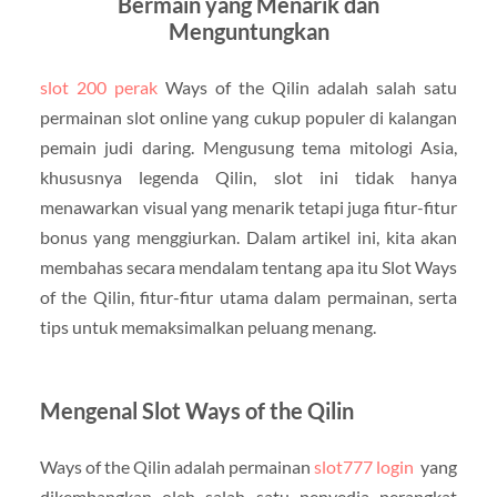
Bermain yang Menarik dan
Menguntungkan
slot 200 perak
Ways of the Qilin adalah salah satu
permainan slot online yang cukup populer di kalangan
pemain judi daring. Mengusung tema mitologi Asia,
khususnya legenda Qilin, slot ini tidak hanya
menawarkan visual yang menarik tetapi juga fitur-fitur
bonus yang menggiurkan. Dalam artikel ini, kita akan
membahas secara mendalam tentang apa itu Slot Ways
of the Qilin, fitur-fitur utama dalam permainan, serta
tips untuk memaksimalkan peluang menang.
Mengenal Slot Ways of the Qilin
Ways of the Qilin adalah permainan
slot777 login
yang
dikembangkan oleh salah satu penyedia perangkat