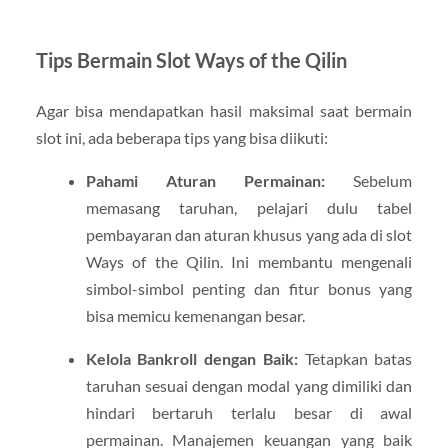
Tips Bermain Slot Ways of the Qilin
Agar bisa mendapatkan hasil maksimal saat bermain
slot ini, ada beberapa tips yang bisa diikuti:
Pahami Aturan Permainan:
Sebelum
memasang taruhan, pelajari dulu tabel
pembayaran dan aturan khusus yang ada di slot
Ways of the Qilin. Ini membantu mengenali
simbol-simbol penting dan fitur bonus yang
bisa memicu kemenangan besar.
Kelola Bankroll dengan Baik:
Tetapkan batas
taruhan sesuai dengan modal yang dimiliki dan
hindari bertaruh terlalu besar di awal
permainan. Manajemen keuangan yang baik