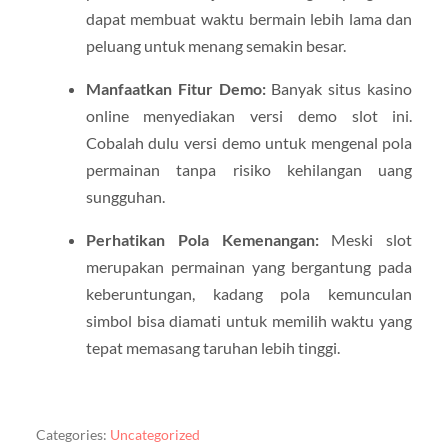
dapat membuat waktu bermain lebih lama dan
peluang untuk menang semakin besar.
Manfaatkan Fitur Demo:
Banyak situs kasino
online menyediakan versi demo slot ini.
Cobalah dulu versi demo untuk mengenal pola
permainan tanpa risiko kehilangan uang
sungguhan.
Perhatikan Pola Kemenangan:
Meski slot
merupakan permainan yang bergantung pada
keberuntungan, kadang pola kemunculan
simbol bisa diamati untuk memilih waktu yang
tepat memasang taruhan lebih tinggi.
Categories:
Uncategorized