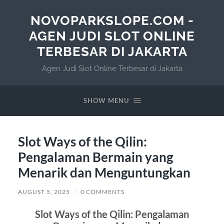
NOVOPARKSLOPE.COM -
AGEN JUDI SLOT ONLINE
TERBESAR DI JAKARTA
Agen Judi Slot Online Terbesar di Jakarta
SHOW MENU
Slot Ways of the Qilin:
Pengalaman Bermain yang
Menarik dan Menguntungkan
AUGUST 5, 2025
/
0 COMMENTS
Slot Ways of the Qilin: Pengalaman