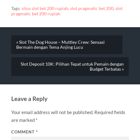
Tags:
situs slot bet 200 rupiah
,
slot pragmatic bet 200
,
slot
pragmatic bet 200 rupiah
« Slot The Dog House – Muttley Crew: Sensasi
Bermain dengan Tema Anjing Lucu
Slot Deposit 10K: Pilihan Tepat untuk Pemain dengan
Budget Terbatas »
Leave a Reply
Your email address will not be published.
Required fields
are marked
*
COMMENT
*