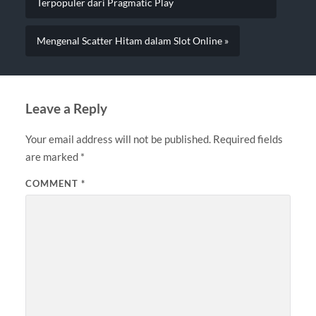
Terpopuler dari Pragmatic Play
Mengenal Scatter Hitam dalam Slot Online »
Leave a Reply
Your email address will not be published.
Required fields
are marked
*
COMMENT
*