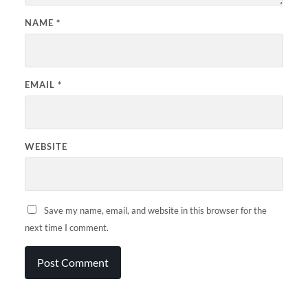
NAME
*
EMAIL
*
WEBSITE
Save my name, email, and website in this browser for the
next time I comment.