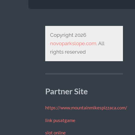
Copyright 2026
novoparkslope.com
. All
rights reserved
Partner Site
https://www.mountainmikespizzaca.com/
link pusatgame
slot online