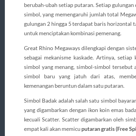
berubah-ubah setiap putaran. Setiap gulungan
simbol, yang memengaruhi jumlah total Megaw
gulungan 2 hingga 5 terdapat baris horizonta
untuk menciptakan kombinasi pemenang.
Great Rhino Megaways dilengkapi dengan sis
sebagai mekanisme kaskade. Artinya, setiap
simbol yang menang, simbol-simbol tersebut 
simbol baru yang jatuh dari atas, membe
kemenangan beruntun dalam satu putaran.
Simbol Badak adalah salah satu simbol bayaran
yang digambarkan dengan ikon koin emas bad
kecuali Scatter. Scatter digambarkan oleh sim
empat kali akan memicu
putaran gratis (Free Sp