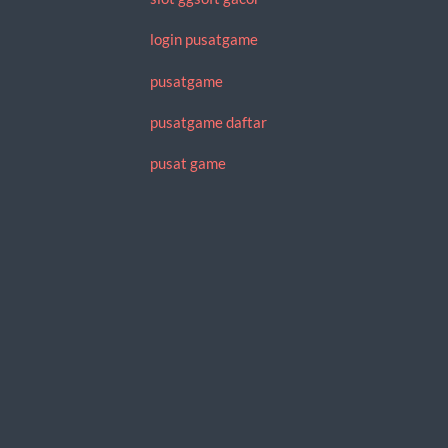
login pusatgame
pusatgame
pusatgame daftar
pusat game