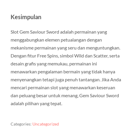
Kesimpulan
Slot Gem Saviour Sword adalah permainan yang
menggabungkan elemen petualangan dengan
mekanisme permainan yang seru dan menguntungkan.
Dengan fitur Free Spins, simbol Wild dan Scatter, serta
desain grafis yang memukau, permainan ini
menawarkan pengalaman bermain yang tidak hanya
menyenangkan tetapi juga penuh tantangan. Jika Anda
mencari permainan slot yang menawarkan keseruan
dan peluang besar untuk menang, Gem Saviour Sword
adalah pilihan yang tepat.
Categories:
Uncategorized