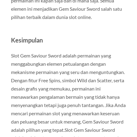
permainan ini kapan saja dan di mana saja. Semua
elemen ini menjadikan Gem Saviour Sword salah satu
pilihan terbaik dalam dunia slot online.
Kesimpulan
Slot Gem Saviour Sword adalah permainan yang
menggabungkan elemen petualangan dengan
mekanisme permainan yang seru dan menguntungkan.
Dengan fitur Free Spins, simbol Wild dan Scatter, serta
desain grafis yang memukau, permainan ini
menawarkan pengalaman bermain yang tidak hanya
menyenangkan tetapi juga penuh tantangan. Jika Anda
mencari permainan slot yang menawarkan keseruan
dan peluang besar untuk menang, Gem Saviour Sword
adalah pilihan yang tepat.Slot Gem Saviour Sword