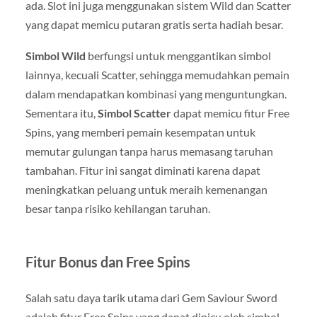
ada. Slot ini juga menggunakan sistem Wild dan Scatter
yang dapat memicu putaran gratis serta hadiah besar.
Simbol Wild
berfungsi untuk menggantikan simbol
lainnya, kecuali Scatter, sehingga memudahkan pemain
dalam mendapatkan kombinasi yang menguntungkan.
Sementara itu,
Simbol Scatter
dapat memicu fitur Free
Spins, yang memberi pemain kesempatan untuk
memutar gulungan tanpa harus memasang taruhan
tambahan. Fitur ini sangat diminati karena dapat
meningkatkan peluang untuk meraih kemenangan
besar tanpa risiko kehilangan taruhan.
Fitur Bonus dan Free Spins
Salah satu daya tarik utama dari Gem Saviour Sword
adalah fitur Free Spins yang dapat dipicu oleh simbol