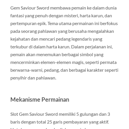
Gem Saviour Sword membawa pemain ke dalam dunia
fantasi yang penuh dengan misteri, harta karun, dan
pertempuran epik. Tema utama permainan ini berfokus
pada seorang pahlawan yang berusaha mengalahkan
kejahatan dan mencari pedang legendaris yang
terkubur di dalam harta karun. Dalam perjalanan ini,
pemain akan menemukan berbagai simbol yang
mencerminkan elemen-elemen magis, seperti permata
berwarna-warni, pedang, dan berbagai karakter seperti
penyihir dan pahlawan.
Mekanisme Permainan
Slot Gem Saviour Sword memiliki 5 gulungan dan 3
baris dengan total 25 garis pembayaran yang aktif.