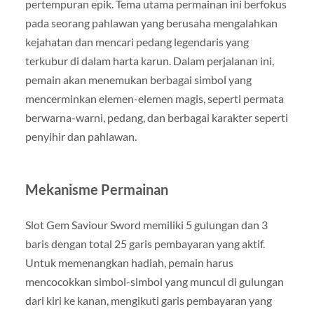
pertempuran epik. Tema utama permainan ini berfokus
pada seorang pahlawan yang berusaha mengalahkan
kejahatan dan mencari pedang legendaris yang
terkubur di dalam harta karun. Dalam perjalanan ini,
pemain akan menemukan berbagai simbol yang
mencerminkan elemen-elemen magis, seperti permata
berwarna-warni, pedang, dan berbagai karakter seperti
penyihir dan pahlawan.
Mekanisme Permainan
Slot Gem Saviour Sword memiliki 5 gulungan dan 3
baris dengan total 25 garis pembayaran yang aktif.
Untuk memenangkan hadiah, pemain harus
mencocokkan simbol-simbol yang muncul di gulungan
dari kiri ke kanan, mengikuti garis pembayaran yang