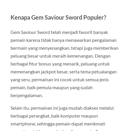
Kenapa Gem Saviour Sword Populer?
Gem Saviour Sword telah menjadi favorit banyak
pemain karena tidak hanya menawarkan pengalaman
bermain yang menyenangkan, tetapi juga memberikan
peluang besar untuk meraih kemenangan. Dengan
berbagai fitur bonus yang menarik, peluang untuk
memenangkan jackpot besar, serta tema petualangan
yang seru, permainan ini cocok untuk semua jenis
pemain, baik pemula maupun yang sudah
berpengalaman.
Selain itu, permainan ini juga mudah diakses melalui
berbagai perangkat, baik komputer maupun
smartphone, sehingga pemain dapat menikmati