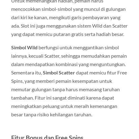
Untuk memenangkan hadiah, pemain harus
mencocokkan simbol-simbol yang muncul di gulungan
dari kiri ke kanan, mengikuti garis pembayaran yang
ada. Slot ini juga menggunakan sistem Wild dan Scatter
yang dapat memicu putaran gratis serta hadiah besar.
Simbol Wild
berfungsi untuk menggantikan simbol
lainnya, kecuali Scatter, sehingga memudahkan pemain
dalam mendapatkan kombinasi yang menguntungkan.
Sementara itu,
Simbol Scatter
dapat memicu fitur Free
Spins, yang memberi pemain kesempatan untuk
memutar gulungan tanpa harus memasang taruhan
tambahan. Fitur ini sangat diminati karena dapat
meningkatkan peluang untuk meraih kemenangan
besar tanpa risiko kehilangan taruhan.
Fitur Bonus dan Free Spins