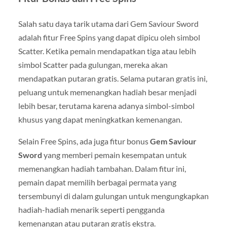
Salah satu daya tarik utama dari Gem Saviour Sword
adalah fitur Free Spins yang dapat dipicu oleh simbol
Scatter. Ketika pemain mendapatkan tiga atau lebih
simbol Scatter pada gulungan, mereka akan
mendapatkan putaran gratis. Selama putaran gratis ini,
peluang untuk memenangkan hadiah besar menjadi
lebih besar, terutama karena adanya simbol-simbol
khusus yang dapat meningkatkan kemenangan.
Selain Free Spins, ada juga fitur bonus
Gem Saviour
Sword
yang memberi pemain kesempatan untuk
memenangkan hadiah tambahan. Dalam fitur ini,
pemain dapat memilih berbagai permata yang
tersembunyi di dalam gulungan untuk mengungkapkan
hadiah-hadiah menarik seperti pengganda
kemenangan atau putaran gratis ekstra.