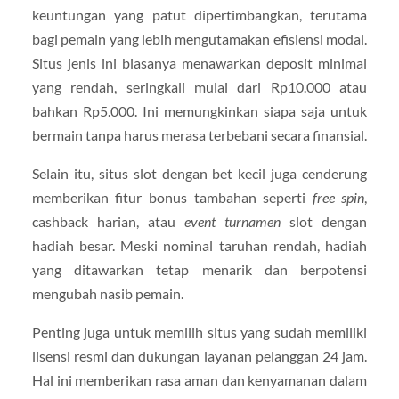
keuntungan yang patut dipertimbangkan, terutama
bagi pemain yang lebih mengutamakan efisiensi modal.
Situs jenis ini biasanya menawarkan deposit minimal
yang rendah, seringkali mulai dari Rp10.000 atau
bahkan Rp5.000. Ini memungkinkan siapa saja untuk
bermain tanpa harus merasa terbebani secara finansial.
Selain itu, situs slot dengan bet kecil juga cenderung
memberikan fitur bonus tambahan seperti
free spin
,
cashback harian, atau
event turnamen
slot dengan
hadiah besar. Meski nominal taruhan rendah, hadiah
yang ditawarkan tetap menarik dan berpotensi
mengubah nasib pemain.
Penting juga untuk memilih situs yang sudah memiliki
lisensi resmi dan dukungan layanan pelanggan 24 jam.
Hal ini memberikan rasa aman dan kenyamanan dalam