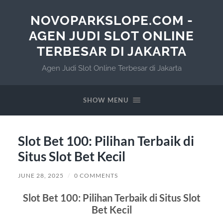
NOVOPARKSLOPE.COM -
AGEN JUDI SLOT ONLINE
TERBESAR DI JAKARTA
Agen Judi Slot Online Terbesar di Jakarta
SHOW MENU
Slot Bet 100: Pilihan Terbaik di
Situs Slot Bet Kecil
JUNE 28, 2025
/
0 COMMENTS
Slot Bet 100: Pilihan Terbaik di Situs Slot
Bet Kecil