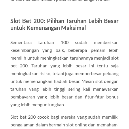
Slot Bet 200: Pilihan Taruhan Lebih Besar
untuk Kemenangan Maksimal
Sementara taruhan 100 sudah memberikan
keseimbangan yang baik, beberapa pemain lebih
memilih untuk meningkatkan taruhannya menjadi slot
bet 200. Taruhan yang lebih besar ini tentu saja
meningkatkan risiko, tetapi juga memperbesar peluang
untuk memenangkan hadiah besar. Mesin slot dengan
taruhan yang lebih tinggi sering kali menawarkan
pembayaran yang lebih besar dan fitur-fitur bonus
yang lebih menguntungkan.
Slot bet 200 cocok bagi mereka yang sudah memiliki
pengalaman dalam bermain slot online dan memahami