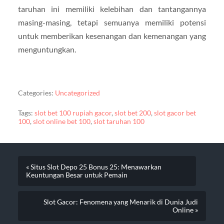
taruhan ini memiliki kelebihan dan tantangannya
masing-masing, tetapi semuanya memiliki potensi
untuk memberikan kesenangan dan kemenangan yang
menguntungkan.
Categories:
Uncategorized
Tags:
slot bet 100 rupiah gacor
,
slot bet 200
,
slot gacor bet
100
,
slot online bet 100
,
slot taruhan 100
« Situs Slot Depo 25 Bonus 25: Menawarkan
Keuntungan Besar untuk Pemain
Slot Gacor: Fenomena yang Menarik di Dunia Judi
Online »