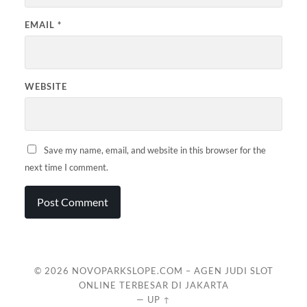
EMAIL
*
WEBSITE
Save my name, email, and website in this browser for the
next time I comment.
© 2026
NOVOPARKSLOPE.COM – AGEN JUDI SLOT
ONLINE TERBESAR DI JAKARTA
—
UP ↑