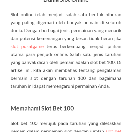
Slot online telah menjadi salah satu bentuk hiburan
yang paling digemari oleh banyak pemain di seluruh
dunia. Dengan berbagai jenis permainan yang menarik
dan potensi kemenangan yang besar, tidak heran jika
slot pusatgame
terus berkembang menjadi pilihan
utama para penjudi online. Salah satu jenis taruhan
yang banyak dicari oleh pemain adalah slot bet 100. Di
artikel ini, kita akan membahas tentang pengalaman
bermain slot dengan taruhan 100 dan bagaimana
taruhan ini dapat memengaruhi permainan Anda.
Memahami Slot Bet 100
Slot bet 100 merujuk pada taruhan yang diletakkan
pemain dalam permainan slot dengan jumlah
slot bet