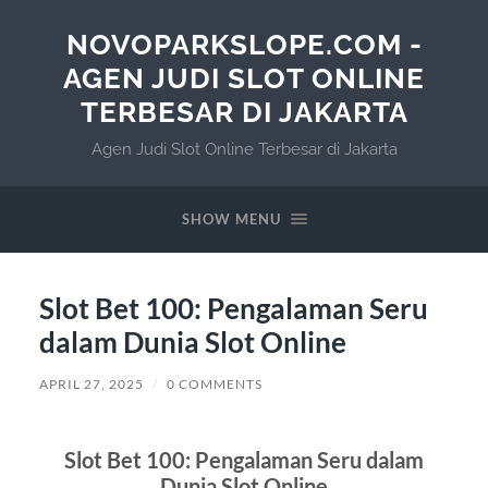
NOVOPARKSLOPE.COM -
AGEN JUDI SLOT ONLINE
TERBESAR DI JAKARTA
Agen Judi Slot Online Terbesar di Jakarta
SHOW MENU
Slot Bet 100: Pengalaman Seru
dalam Dunia Slot Online
APRIL 27, 2025
/
0 COMMENTS
Slot Bet 100: Pengalaman Seru dalam
Dunia Slot Online