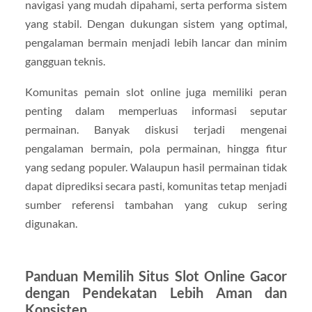
navigasi yang mudah dipahami, serta performa sistem
yang stabil. Dengan dukungan sistem yang optimal,
pengalaman bermain menjadi lebih lancar dan minim
gangguan teknis.
Komunitas pemain slot online juga memiliki peran
penting dalam memperluas informasi seputar
permainan. Banyak diskusi terjadi mengenai
pengalaman bermain, pola permainan, hingga fitur
yang sedang populer. Walaupun hasil permainan tidak
dapat diprediksi secara pasti, komunitas tetap menjadi
sumber referensi tambahan yang cukup sering
digunakan.
Panduan Memilih Situs Slot Online Gacor
dengan Pendekatan Lebih Aman dan
Konsisten