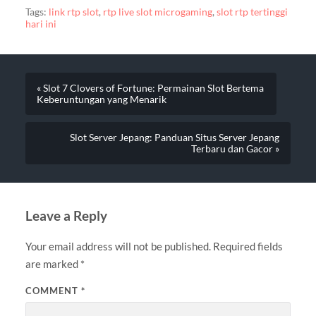
Tags:
link rtp slot
,
rtp live slot microgaming
,
slot rtp tertinggi
hari ini
« Slot 7 Clovers of Fortune: Permainan Slot Bertema
Keberuntungan yang Menarik
Slot Server Jepang: Panduan Situs Server Jepang
Terbaru dan Gacor »
Leave a Reply
Your email address will not be published.
Required fields
are marked
*
COMMENT
*