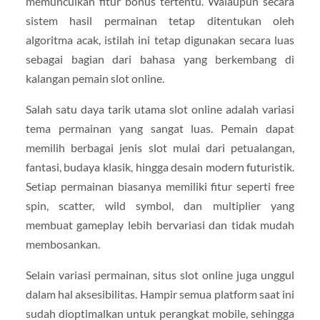
memunculkan fitur bonus tertentu. Walaupun secara
sistem hasil permainan tetap ditentukan oleh
algoritma acak, istilah ini tetap digunakan secara luas
sebagai bagian dari bahasa yang berkembang di
kalangan pemain slot online.
Salah satu daya tarik utama slot online adalah variasi
tema permainan yang sangat luas. Pemain dapat
memilih berbagai jenis slot mulai dari petualangan,
fantasi, budaya klasik, hingga desain modern futuristik.
Setiap permainan biasanya memiliki fitur seperti free
spin, scatter, wild symbol, dan multiplier yang
membuat gameplay lebih bervariasi dan tidak mudah
membosankan.
Selain variasi permainan, situs slot online juga unggul
dalam hal aksesibilitas. Hampir semua platform saat ini
sudah dioptimalkan untuk perangkat mobile, sehingga