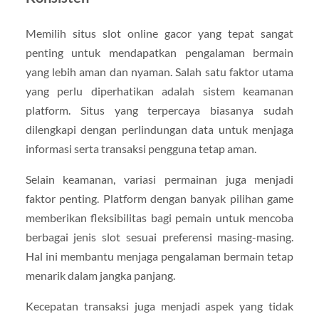
Memilih situs slot online gacor yang tepat sangat
penting untuk mendapatkan pengalaman bermain
yang lebih aman dan nyaman. Salah satu faktor utama
yang perlu diperhatikan adalah sistem keamanan
platform. Situs yang terpercaya biasanya sudah
dilengkapi dengan perlindungan data untuk menjaga
informasi serta transaksi pengguna tetap aman.
Selain keamanan, variasi permainan juga menjadi
faktor penting. Platform dengan banyak pilihan game
memberikan fleksibilitas bagi pemain untuk mencoba
berbagai jenis slot sesuai preferensi masing-masing.
Hal ini membantu menjaga pengalaman bermain tetap
menarik dalam jangka panjang.
Kecepatan transaksi juga menjadi aspek yang tidak