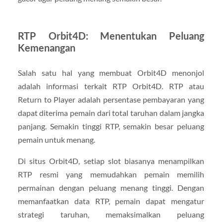
RTP Orbit4D: Menentukan Peluang
Kemenangan
Salah satu hal yang membuat Orbit4D menonjol
adalah informasi terkait RTP Orbit4D. RTP atau
Return to Player adalah persentase pembayaran yang
dapat diterima pemain dari total taruhan dalam jangka
panjang. Semakin tinggi RTP, semakin besar peluang
pemain untuk menang.
Di situs Orbit4D, setiap slot biasanya menampilkan
RTP resmi yang memudahkan pemain memilih
permainan dengan peluang menang tinggi. Dengan
memanfaatkan data RTP, pemain dapat mengatur
strategi taruhan, memaksimalkan peluang