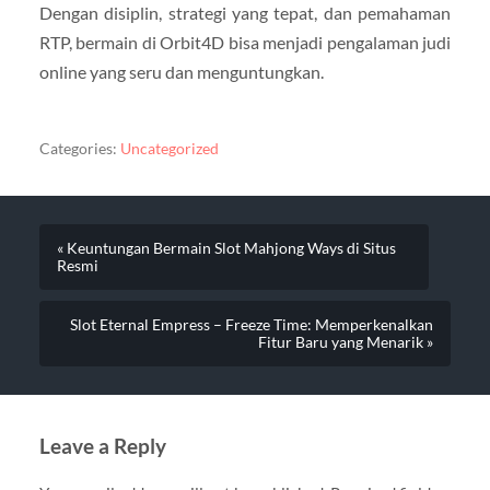
Dengan disiplin, strategi yang tepat, dan pemahaman
RTP, bermain di Orbit4D bisa menjadi pengalaman judi
online yang seru dan menguntungkan.
Categories:
Uncategorized
« Keuntungan Bermain Slot Mahjong Ways di Situs
Resmi
Slot Eternal Empress – Freeze Time: Memperkenalkan
Fitur Baru yang Menarik »
Leave a Reply