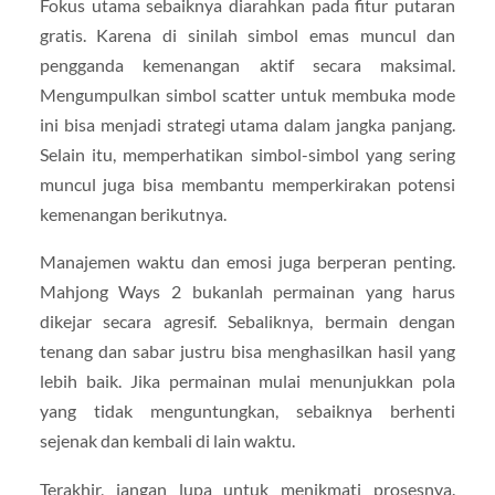
Fokus utama sebaiknya diarahkan pada fitur putaran
gratis. Karena di sinilah simbol emas muncul dan
pengganda kemenangan aktif secara maksimal.
Mengumpulkan simbol scatter untuk membuka mode
ini bisa menjadi strategi utama dalam jangka panjang.
Selain itu, memperhatikan simbol-simbol yang sering
muncul juga bisa membantu memperkirakan potensi
kemenangan berikutnya.
Manajemen waktu dan emosi juga berperan penting.
Mahjong Ways 2 bukanlah permainan yang harus
dikejar secara agresif. Sebaliknya, bermain dengan
tenang dan sabar justru bisa menghasilkan hasil yang
lebih baik. Jika permainan mulai menunjukkan pola
yang tidak menguntungkan, sebaiknya berhenti
sejenak dan kembali di lain waktu.
Terakhir, jangan lupa untuk menikmati prosesnya.