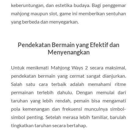
keberuntungan, dan estetika budaya. Bagi penggemar
mahjong maupun slot, game ini memberikan sentuhan
yang berbeda dan menyegarkan.
Pendekatan Bermain yang Efektif dan
Menyenangkan
Untuk menikmati Mahjong Ways 2 secara maksimal,
pendekatan bermain yang cermat sangat dianjurkan.
Salah satu cara terbaik adalah memahami ritme
permainan terlebih dahulu. Dengan memulai dari
taruhan yang lebih rendah, pemain bisa mengamati
pola kemenangan dan frekuensi munculnya simbol-
simbol penting. Setelah merasa lebih familiar, barulah
tingkatkan taruhan secara bertahap.