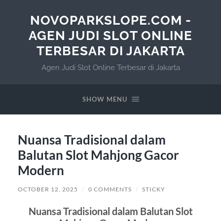
NOVOPARKSLOPE.COM -
AGEN JUDI SLOT ONLINE
TERBESAR DI JAKARTA
Agen Judi Slot Online Terbesar di Jakarta
SHOW MENU
Nuansa Tradisional dalam
Balutan Slot Mahjong Gacor
Modern
OCTOBER 12, 2025
/
0 COMMENTS
/
STICKY
Nuansa Tradisional dalam Balutan Slot