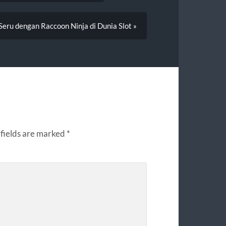
Seru dengan Raccoon Ninja di Dunia Slot »
fields are marked
*