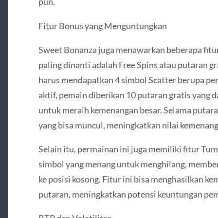
pun.
Fitur Bonus yang Menguntungkan
Sweet Bonanza juga menawarkan beberapa fitur
paling dinanti adalah Free Spins atau putaran gr
harus mendapatkan 4 simbol Scatter berupa perme
aktif, pemain diberikan 10 putaran gratis yang
untuk meraih kemenangan besar. Selama putaran
yang bisa muncul, meningkatkan nilai kemenanga
Selain itu, permainan ini juga memiliki fitur 
simbol yang menang untuk menghilang, memberi
ke posisi kosong. Fitur ini bisa menghasilkan 
putaran, meningkatkan potensi keuntungan pem