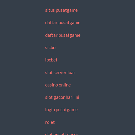
situs pusatgame
daftar pusatgame
daftar pusatgame
sicbo
ibcbet
slot server luar
casino online
slot gacor hari ini
login pusatgame
rolet
slot ggsoft gacor