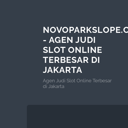
NOVOPARKSLOPE.
- AGEN JUDI
SLOT ONLINE
TERBESAR DI
JAKARTA
Agen Judi Slot Online Terbesar
di Jakarta