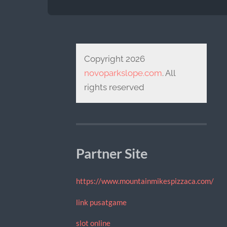
Copyright 2026
novoparkslope.com
. All
rights reserved
Partner Site
https://www.mountainmikespizzaca.com/
link pusatgame
slot online