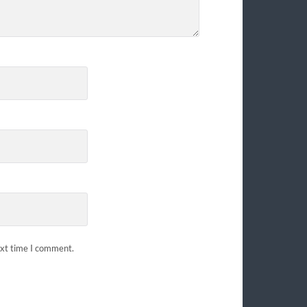
ext time I comment.