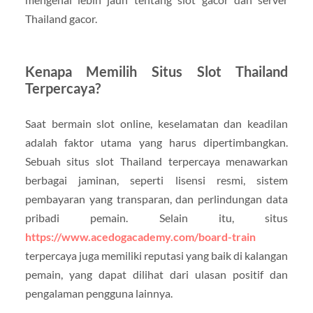
Thailand gacor.
Kenapa Memilih Situs Slot Thailand
Terpercaya?
Saat bermain slot online, keselamatan dan keadilan
adalah faktor utama yang harus dipertimbangkan.
Sebuah situs slot Thailand terpercaya menawarkan
berbagai jaminan, seperti lisensi resmi, sistem
pembayaran yang transparan, dan perlindungan data
pribadi pemain. Selain itu, situs
https://www.acedogacademy.com/board-train
terpercaya juga memiliki reputasi yang baik di kalangan
pemain, yang dapat dilihat dari ulasan positif dan
pengalaman pengguna lainnya.