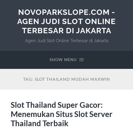
NOVOPARKSLOPE.COM -
AGEN JUDI SLOT ONLINE
TERBESAR DI JAKARTA
Agen Judi Slot Online Terbesar di Jakarta
SHOW MENU
TAG:
SLOT THAILAND MUDAH MAXWIN
Slot Thailand Super Gacor:
Menemukan Situs Slot Server
Thailand Terbaik