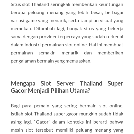
Situs slot Thailand seringkali memberikan keuntungan
berupa peluang menang yang lebih besar, berbagai
variasi game yang menarik, serta tampilan visual yang
memukau. Ditambah lagi, banyak situs yang bekerja
sama dengan provider terpercaya yang sudah terkenal
dalam industri permainan slot online. Hal ini membuat
permainan semakin menarik dan memberikan
pengalaman bermain yang memuaskan.
Mengapa Slot Server Thailand Super
Gacor Menjadi Pilihan Utama?
Bagi para pemain yang sering bermain slot online,
istilah slot Thailand super gacor mungkin sudah tidak
asing lagi. “Gacor” dalam konteks ini berarti bahwa
mesin slot tersebut memiliki peluang menang yang