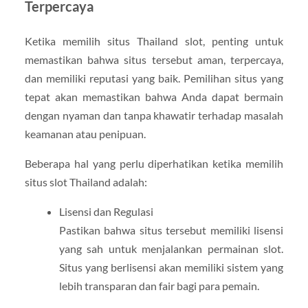
Terpercaya
Ketika memilih situs Thailand slot, penting untuk
memastikan bahwa situs tersebut aman, terpercaya,
dan memiliki reputasi yang baik. Pemilihan situs yang
tepat akan memastikan bahwa Anda dapat bermain
dengan nyaman dan tanpa khawatir terhadap masalah
keamanan atau penipuan.
Beberapa hal yang perlu diperhatikan ketika memilih
situs slot Thailand adalah:
Lisensi dan Regulasi
Pastikan bahwa situs tersebut memiliki lisensi
yang sah untuk menjalankan permainan slot.
Situs yang berlisensi akan memiliki sistem yang
lebih transparan dan fair bagi para pemain.