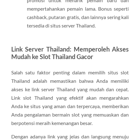
promosi untuk menarik pemain baru dan
mempertahankan pemain lama. Bonus seperti
cashback, putaran gratis, dan lainnya sering kali
tersedia di situs server Thailand.
Link Server Thailand: Memperoleh Akses
Mudah ke Slot Thailand Gacor
Salah satu faktor penting dalam memilih situs slot
Thailand adalah memastikan bahwa Anda memiliki
akses ke link server Thailand yang mudah dan cepat.
Link slot Thailand yang efektif akan mengarahkan
Anda ke situs yang aman dan terpercaya, memberikan
Anda pengalaman bermain slot yang memuaskan dan
berpotensi meraih kemenangan besar.
Dengan adanya link yang jelas dan langsung menuju