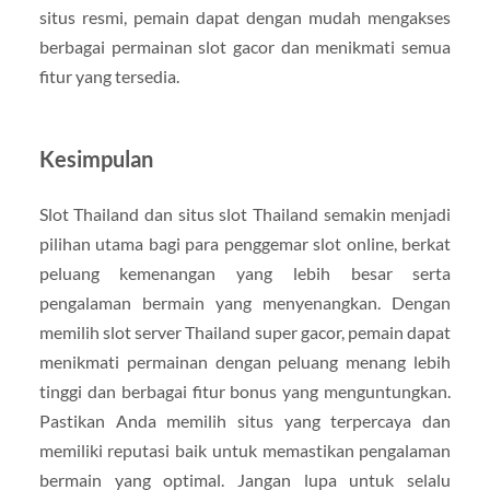
situs resmi, pemain dapat dengan mudah mengakses
berbagai permainan slot gacor dan menikmati semua
fitur yang tersedia.
Kesimpulan
Slot Thailand dan situs slot Thailand semakin menjadi
pilihan utama bagi para penggemar slot online, berkat
peluang kemenangan yang lebih besar serta
pengalaman bermain yang menyenangkan. Dengan
memilih slot server Thailand super gacor, pemain dapat
menikmati permainan dengan peluang menang lebih
tinggi dan berbagai fitur bonus yang menguntungkan.
Pastikan Anda memilih situs yang terpercaya dan
memiliki reputasi baik untuk memastikan pengalaman
bermain yang optimal. Jangan lupa untuk selalu