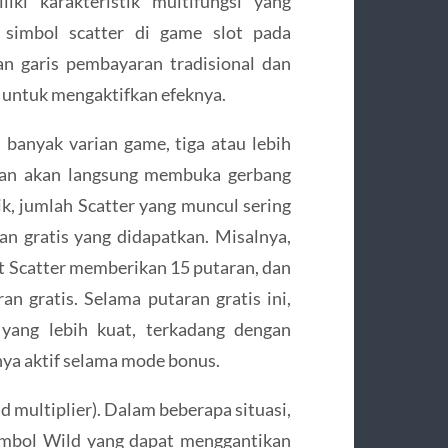
i karakteristik multifungsi yang
simbol scatter di game slot pada
an garis pembayaran tradisional dan
 untuk mengaktifkan efeknya.
banyak varian game, tiga atau lebih
ran akan langsung membuka gerbang
ik, jumlah Scatter yang muncul sering
an gratis yang didapatkan. Misalnya,
at Scatter memberikan 15 putaran, dan
n gratis. Selama putaran gratis ini,
 yang lebih kuat, terkadang dengan
ya aktif selama mode bonus.
d multiplier). Dalam beberapa situasi,
simbol Wild yang dapat menggantikan