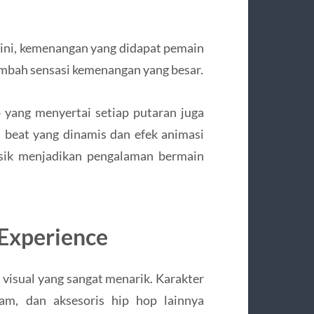
r ini, kemenangan yang didapat pemain
nambah sensasi kemenangan yang besar.
op yang menyertai setiap putaran juga
beat yang dinamis dan efek animasi
usik menjadikan pengalaman bermain
 Experience
visual yang sangat menarik. Karakter
am, dan aksesoris hip hop lainnya