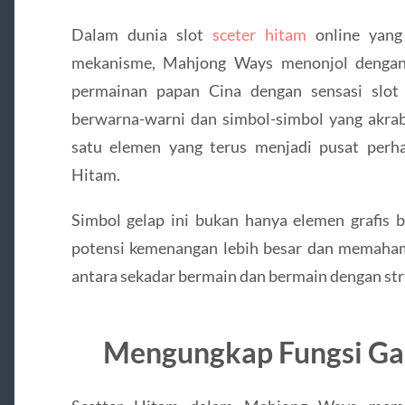
Dalam dunia slot
sceter hitam
online yang
mekanisme, Mahjong Ways menonjol dengan
permainan papan Cina dengan sensasi slot
berwarna-warni dan simbol-simbol yang akra
satu elemen yang terus menjadi pusat perhat
Hitam.
Simbol gelap ini bukan hanya elemen grafis 
potensi kemenangan lebih besar dan memaha
antara sekadar bermain dan bermain dengan str
Mengungkap Fungsi Ga