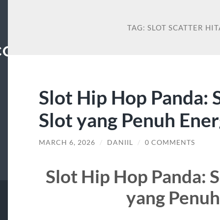
TAG:
SLOT SCATTER H
COM
Slot Hip Hop Panda:
Slot yang Penuh Ener
MARCH 6, 2026
/
DANIIL
/
0 COMMENTS
Slot Hip Hop Panda: 
yang Penuh