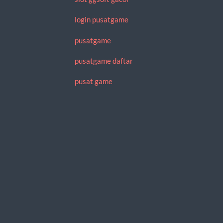
login pusatgame
pusatgame
pusatgame daftar
pusat game