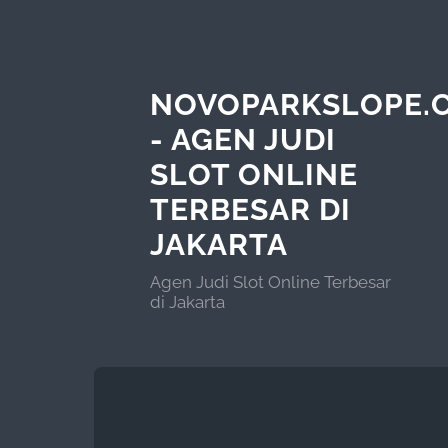
NOVOPARKSLOPE.
- AGEN JUDI
SLOT ONLINE
TERBESAR DI
JAKARTA
Agen Judi Slot Online Terbesar
di Jakarta