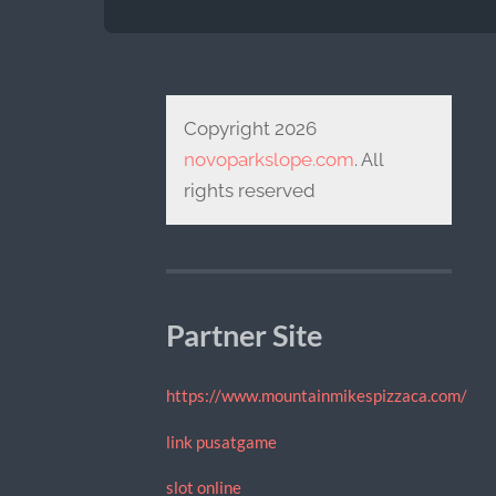
Copyright 2026
novoparkslope.com
. All
rights reserved
Partner Site
https://www.mountainmikespizzaca.com/
link pusatgame
slot online