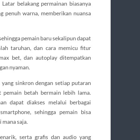
Latar belakang permainan biasanya
ng penuh warna, memberikan nuansa
sehingga pemain baru sekalipun dapat
ah taruhan, dan cara memicu fitur
 max bet, dan autoplay ditempatkan
ngan nyaman.
a yang sinkron dengan setiap putaran
 pemain betah bermain lebih lama.
n dapat diakses melalui berbagai
 smartphone, sehingga pemain bisa
i mana saja.
narik, serta grafis dan audio yang