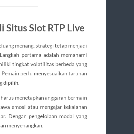
i Situs Slot RTP Live
luang menang, strategi tetap menjadi
l. Langkah pertama adalah memahami
iliki tingkat volatilitas berbeda yang
 Pemain perlu menyesuaikan taruhan
 dipilih.
 harus menetapkan anggaran bermain
rbawa emosi atau mengejar kekalahan
sar. Dengan pengelolaan modal yang
 dan menyenangkan.