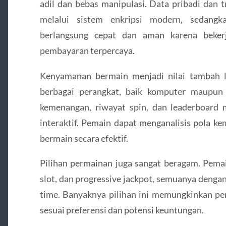
adil dan bebas manipulasi. Data pribadi dan t
melalui sistem enkripsi modern, sedangk
berlangsung cepat dan aman karena beker
pembayaran terpercaya.
Kenyamanan bermain menjadi nilai tambah lai
berbagai perangkat, baik komputer maupun s
kemenangan, riwayat spin, dan leaderboard
interaktif. Pemain dapat menganalisis pola k
bermain secara efektif.
Pilihan permainan juga sangat beragam. Pemai
slot, dan progressive jackpot, semuanya dengan
time. Banyaknya pilihan ini memungkinkan pe
sesuai preferensi dan potensi keuntungan.