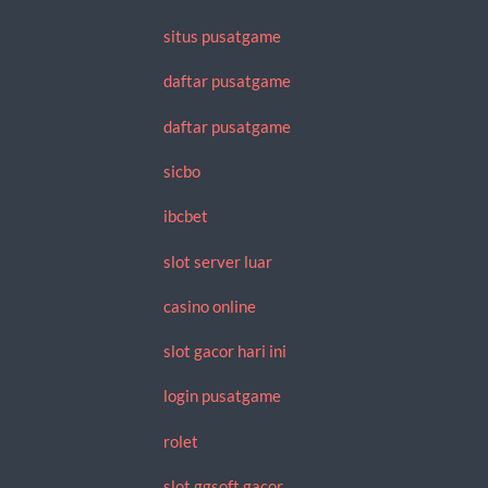
situs pusatgame
daftar pusatgame
daftar pusatgame
sicbo
ibcbet
slot server luar
casino online
slot gacor hari ini
login pusatgame
rolet
slot ggsoft gacor