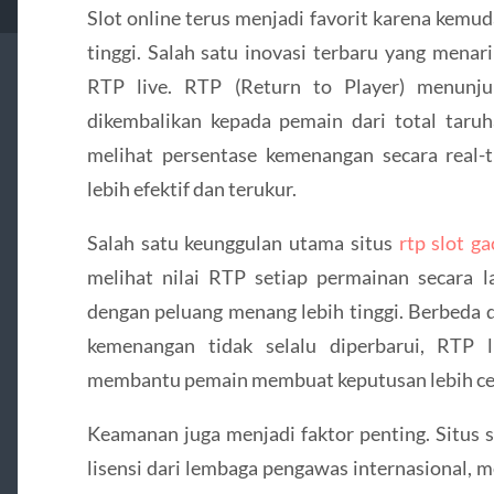
Slot online terus menjadi favorit karena kem
tinggi. Salah satu inovasi terbaru yang menar
RTP live. RTP (Return to Player) menunj
dikembalikan kepada pemain dari total taru
melihat persentase kemenangan secara real-t
lebih efektif dan terukur.
Salah satu keunggulan utama situs
rtp slot ga
melihat nilai RTP setiap permainan secara l
dengan peluang menang lebih tinggi. Berbeda d
kemenangan tidak selalu diperbarui, RTP 
membantu pemain membuat keputusan lebih ce
Keamanan juga menjadi faktor penting. Situs s
lisensi dari lembaga pengawas internasional,