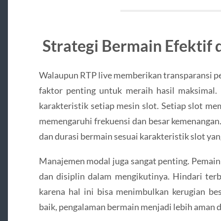
Strategi Bermain Efektif d
Walaupun RTP live memberikan transparansi pe
faktor penting untuk meraih hasil maksima
karakteristik setiap mesin slot. Setiap slot mem
memengaruhi frekuensi dan besar kemenangan.
dan durasi bermain sesuai karakteristik slot yang
Manajemen modal juga sangat penting. Pemain
dan disiplin dalam mengikutinya. Hindari te
karena hal ini bisa menimbulkan kerugian be
baik, pengalaman bermain menjadi lebih aman