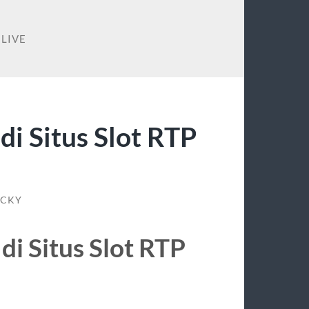
 LIVE
i Situs Slot RTP
ICKY
i Situs Slot RTP