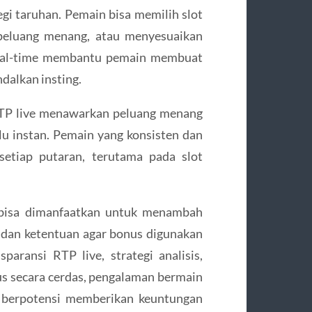
egi taruhan. Pemain bisa memilih slot
 peluang menang, atau menyesuaikan
 real-time membantu pemain membuat
dalkan insting.
 RTP live menawarkan peluang menang
lu instan. Pemain yang konsisten dan
etiap putaran, terutama pada slot
a bisa dimanfaatkan untuk menambah
dan ketentuan agar bonus digunakan
aransi RTP live, strategi analisis,
s secara cerdas, pengalaman bermain
n berpotensi memberikan keuntungan