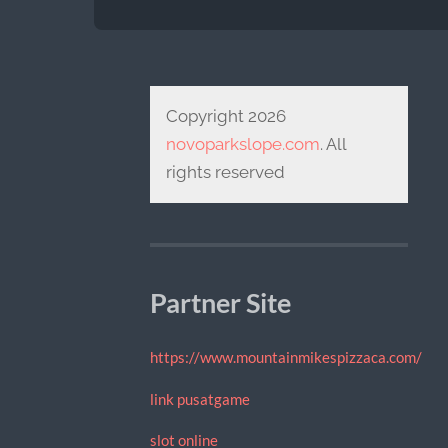
Copyright 2026
novoparkslope.com
. All
rights reserved
Partner Site
https://www.mountainmikespizzaca.com/
link pusatgame
slot online