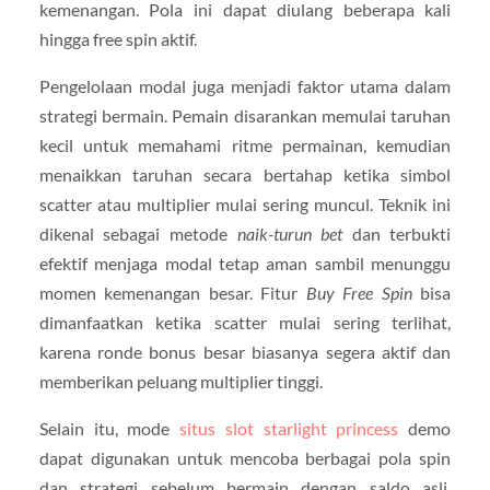
kemenangan. Pola ini dapat diulang beberapa kali
hingga free spin aktif.
Pengelolaan modal juga menjadi faktor utama dalam
strategi bermain. Pemain disarankan memulai taruhan
kecil untuk memahami ritme permainan, kemudian
menaikkan taruhan secara bertahap ketika simbol
scatter atau multiplier mulai sering muncul. Teknik ini
dikenal sebagai metode
naik-turun bet
dan terbukti
efektif menjaga modal tetap aman sambil menunggu
momen kemenangan besar. Fitur
Buy Free Spin
bisa
dimanfaatkan ketika scatter mulai sering terlihat,
karena ronde bonus besar biasanya segera aktif dan
memberikan peluang multiplier tinggi.
Selain itu, mode
situs slot starlight princess
demo
dapat digunakan untuk mencoba berbagai pola spin
dan strategi sebelum bermain dengan saldo asli.