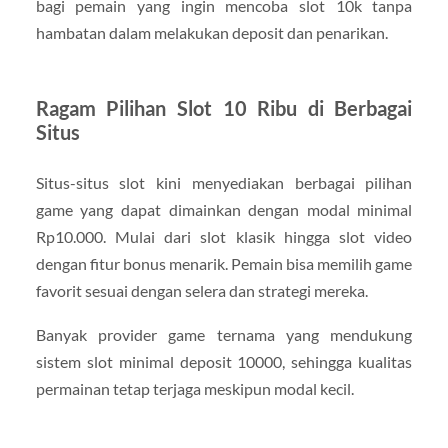
bagi pemain yang ingin mencoba slot 10k tanpa
hambatan dalam melakukan deposit dan penarikan.
Ragam Pilihan Slot 10 Ribu di Berbagai
Situs
Situs-situs slot kini menyediakan berbagai pilihan
game yang dapat dimainkan dengan modal minimal
Rp10.000. Mulai dari slot klasik hingga slot video
dengan fitur bonus menarik. Pemain bisa memilih game
favorit sesuai dengan selera dan strategi mereka.
Banyak provider game ternama yang mendukung
sistem slot minimal deposit 10000, sehingga kualitas
permainan tetap terjaga meskipun modal kecil.