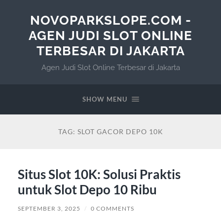
NOVOPARKSLOPE.COM -
AGEN JUDI SLOT ONLINE
TERBESAR DI JAKARTA
Agen Judi Slot Online Terbesar di Jakarta
SHOW MENU
TAG:
SLOT GACOR DEPO 10K
Situs Slot 10K: Solusi Praktis
untuk Slot Depo 10 Ribu
SEPTEMBER 3, 2025
/
0 COMMENTS