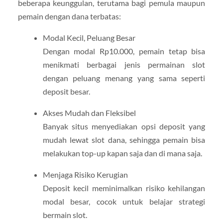
beberapa keunggulan, terutama bagi pemula maupun
pemain dengan dana terbatas:
Modal Kecil, Peluang Besar
Dengan modal Rp10.000, pemain tetap bisa
menikmati berbagai jenis permainan slot
dengan peluang menang yang sama seperti
deposit besar.
Akses Mudah dan Fleksibel
Banyak situs menyediakan opsi deposit yang
mudah lewat slot dana, sehingga pemain bisa
melakukan top-up kapan saja dan di mana saja.
Menjaga Risiko Kerugian
Deposit kecil meminimalkan risiko kehilangan
modal besar, cocok untuk belajar strategi
bermain slot.