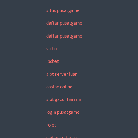
situs pusatgame
daftar pusatgame
daftar pusatgame
sicbo
ibcbet
slot server luar
casino online
slot gacor hari ini
login pusatgame
rolet
slot ggsoft gacor