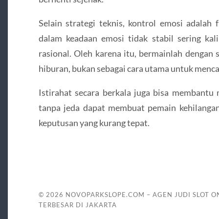
Selain strategi teknis, kontrol emosi adalah
dalam keadaan emosi tidak stabil sering ka
rasional. Oleh karena itu, bermainlah dengan
hiburan, bukan sebagai cara utama untuk menca
Istirahat secara berkala juga bisa membantu 
tanpa jeda dapat membuat pemain kehilanga
keputusan yang kurang tepat.
© 2026
NOVOPARKSLOPE.COM – AGEN JUDI SLOT O
TERBESAR DI JAKARTA