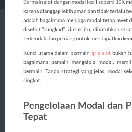
Bermain slot dengan modal kecil seperti 10K 
karena dianggap lebih aman dan tidak terlalu b
adalah bagaimana menjaga modal tetap awet da
disebut “rungkad”. Untuk itu, dibutuhkan stra
terkendali dan peluang untuk mendapatkan keun
Kunci utama dalam bermain
qris slot
bukan ha
bagaimana pemain mengelola modal, memil
bermain. Tanpa strategi yang jelas, modal se
singkat.
Pengelolaan Modal dan 
Tepat