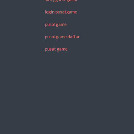
login pusatgame
pusatgame
pusatgame daftar
pusat game