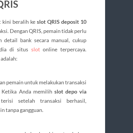
QRIS
 kini beralih ke
slot QRIS deposit 10
si. Dengan QRIS, pemain tidak perlu
 detail bank secara manual, cukup
dia di situs
slot
online terpercaya.
 adalah:
n pemain untuk melakukan transaksi
. Ketika Anda memilih
slot depo via
risi setelah transaksi berhasil,
n tanpa gangguan.