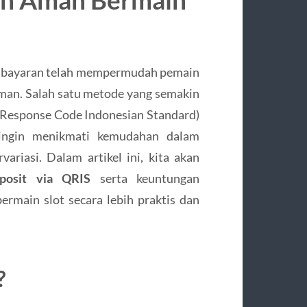
pembayaran telah mempermudah pemain
man. Salah satu metode yang semakin
 Response Code Indonesian Standard)
 ingin menikmati kemudahan dalam
ariasi. Dalam artikel ini, kita akan
eposit via QRIS
serta keuntungan
main slot secara lebih praktis dan
?