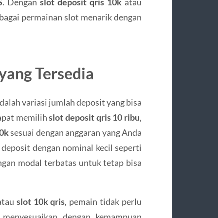
S
. Dengan
slot deposit qris 10k
atau
rbagai permainan slot menarik dengan
 yang Tersedia
dalah variasi jumlah deposit yang bisa
apat memilih
slot deposit qris 10 ribu
,
10k
sesuai dengan anggaran yang Anda
 deposit dengan nominal kecil seperti
gan modal terbatas untuk tetap bisa
atau
slot 10k qris
, pemain tidak perlu
sa menyesuaikan dengan kemampuan