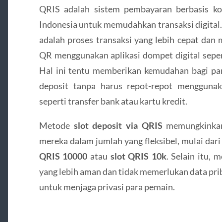
QRIS adalah sistem pembayaran berbasis k
Indonesia untuk memudahkan transaksi digital.
adalah proses transaksi yang lebih cepat da
QR menggunakan aplikasi dompet digital seper
Hal ini tentu memberikan kemudahan bagi par
deposit tanpa harus repot-repot mengguna
seperti transfer bank atau kartu kredit.
Metode
slot deposit via QRIS
memungkinkan
mereka dalam jumlah yang fleksibel, mulai dar
QRIS 10000
atau
slot QRIS 10k
. Selain itu,
yang lebih aman dan tidak memerlukan data prib
untuk menjaga privasi para pemain.