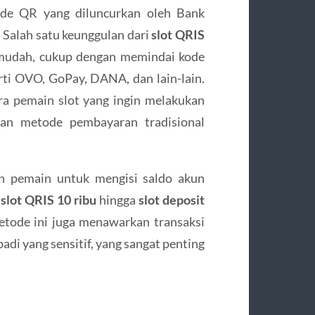
ode QR yang diluncurkan oleh Bank
 Salah satu keunggulan dari
slot QRIS
n mudah, cukup dengan memindai kode
ti OVO, GoPay, DANA, dan lain-lain.
a pemain slot yang ingin melakukan
kan metode pembayaran tradisional
 pemain untuk mengisi saldo akun
i
slot QRIS 10 ribu
hingga
slot deposit
 metode ini juga menawarkan transaksi
adi yang sensitif, yang sangat penting