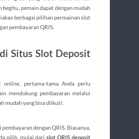
an begitu, pemain dapat dengan mudah
akan berbagai pilihan permainan slot
engan pembayaran QRIS.
i Situs Slot Deposit
t online, pertama-tama Anda perlu
ain mendukung pembayaran melalui
ah mudah yang bisa diikuti:
psi pembayaran dengan QRIS. Biasanya,
a pilih, mulai dari
slot QRIS deposit