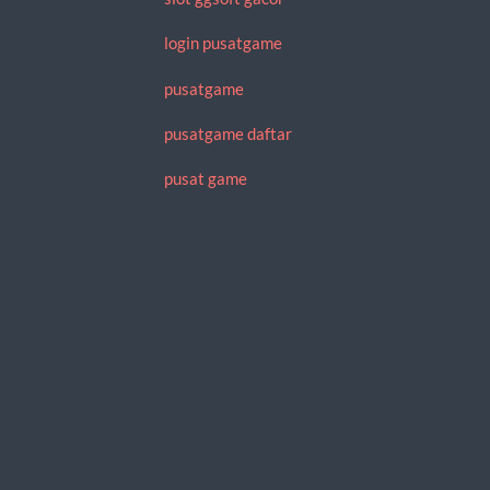
login pusatgame
pusatgame
pusatgame daftar
pusat game