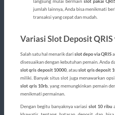
langsung mulai bermain
slot pakai QRI
jumlah lainnya, Anda bisa menikmati be
transaksi yang cepat dan mudah.
Variasi Slot Deposit QRIS
Salah satu hal menarik dari
slot depo via QRIS
a
disesuaikan dengan kebutuhan pemain. Anda d
slot qris deposit 10000
, atau
slot qris deposit 
miliki. Banyak situs slot juga menawarkan opsi
slot qris 10rb
, yang memungkinkan pemain den
menikmati permainan.
Dengan begitu banyaknya variasi
slot 10 ribu
khawatir tentang batasan deposit dan bi