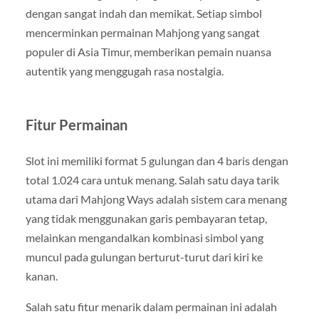
dengan sangat indah dan memikat. Setiap simbol
mencerminkan permainan Mahjong yang sangat
populer di Asia Timur, memberikan pemain nuansa
autentik yang menggugah rasa nostalgia.
Fitur Permainan
Slot ini memiliki format 5 gulungan dan 4 baris dengan
total 1.024 cara untuk menang. Salah satu daya tarik
utama dari Mahjong Ways adalah sistem cara menang
yang tidak menggunakan garis pembayaran tetap,
melainkan mengandalkan kombinasi simbol yang
muncul pada gulungan berturut-turut dari kiri ke
kanan.
Salah satu fitur menarik dalam permainan ini adalah