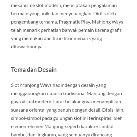
mekanisme slot modern, menciptakan pengalaman
bermain yang unik dan menyenangkan. Dirilis oleh
pengembang ternama, Pragmatic Play, Mahjong Ways
telah menarik perhatian banyak pemain karena grafis
yang memukau dan fitur-fitur menarik yang
ditawarkannya.
Tema dan Desain
Slot Mahjong Ways hadir dengan desain yang
menggabungkan nuansa tradisional Mahjong dengan
gaya visual modern. Latar belakangnya menampilkan
suasana oriental yang penuh dengan detail. Di sisi lain,
simbol-simbol pada gulungan slot ini terinspirasi oleh
elemen-elemen Mahjong, seperti karakter simbol,
bambu, dan lingkaran, yang semuanya dirancang