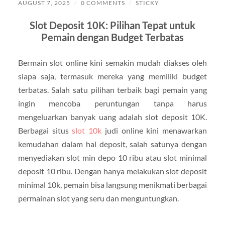
AUGUST 7, 2025
/
0 COMMENTS
/
STICKY
Slot Deposit 10K: Pilihan Tepat untuk
Pemain dengan Budget Terbatas
Bermain slot online kini semakin mudah diakses oleh
siapa saja, termasuk mereka yang memiliki budget
terbatas. Salah satu pilihan terbaik bagi pemain yang
ingin mencoba peruntungan tanpa harus
mengeluarkan banyak uang adalah slot deposit 10K.
Berbagai situs
slot 10k
judi online kini menawarkan
kemudahan dalam hal deposit, salah satunya dengan
menyediakan slot min depo 10 ribu atau slot minimal
deposit 10 ribu. Dengan hanya melakukan slot deposit
minimal 10k, pemain bisa langsung menikmati berbagai
permainan slot yang seru dan menguntungkan.