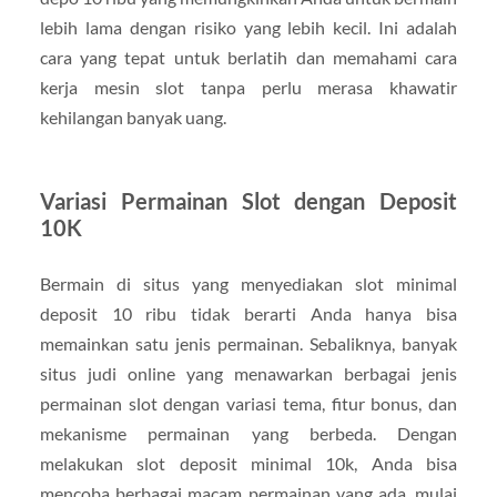
lebih lama dengan risiko yang lebih kecil. Ini adalah
cara yang tepat untuk berlatih dan memahami cara
kerja mesin slot tanpa perlu merasa khawatir
kehilangan banyak uang.
Variasi Permainan Slot dengan Deposit
10K
Bermain di situs yang menyediakan slot minimal
deposit 10 ribu tidak berarti Anda hanya bisa
memainkan satu jenis permainan. Sebaliknya, banyak
situs judi online yang menawarkan berbagai jenis
permainan slot dengan variasi tema, fitur bonus, dan
mekanisme permainan yang berbeda. Dengan
melakukan slot deposit minimal 10k, Anda bisa
mencoba berbagai macam permainan yang ada, mulai