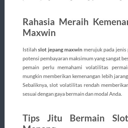
Rahasia Meraih Kemenan
Maxwin
Istilah
slot jepang maxwin
merujuk pada jenis 
potensi pembayaran maksimum yang sangat bes
pemain perlu memahami volatilitas permain
mungkin memberikan kemenangan lebih jarang, t
Sebaliknya, slot volatilitas rendah memberikan
sesuai dengan gaya bermain dan modal Anda.
Tips Jitu Bermain Sl