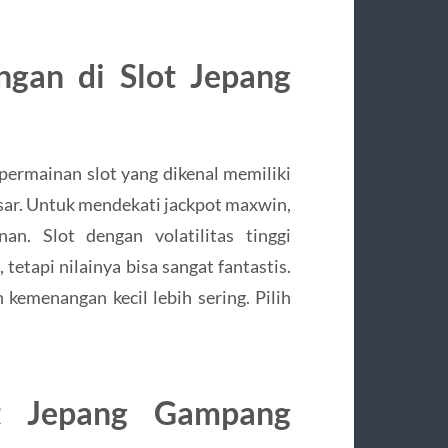
gan di Slot Jepang
permainan slot yang dikenal memiliki
ar. Untuk mendekati jackpot maxwin,
an. Slot dengan volatilitas tinggi
etapi nilainya bisa sangat fantastis.
 kemenangan kecil lebih sering. Pilih
ot Jepang Gampang