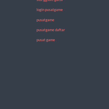
login pusatgame
pusatgame
pusatgame daftar
pusat game