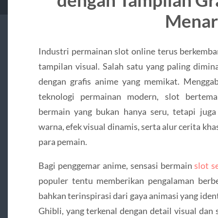
Menar
Industri permainan slot online terus berkemb
tampilan visual. Salah satu yang paling dimina
dengan grafis anime yang memikat. Mengga
teknologi permainan modern, slot bertem
bermain yang bukan hanya seru, tetapi jug
warna, efek visual dinamis, serta alur cerita kh
para pemain.
Bagi penggemar anime, sensasi bermain
slot s
populer tentu memberikan pengalaman berb
bahkan terinspirasi dari gaya animasi yang iden
Ghibli
, yang terkenal dengan detail visual dan