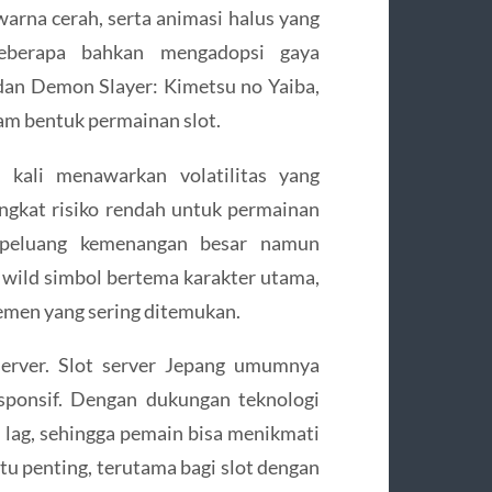
 warna cerah, serta animasi halus yang
eberapa bahkan mengadopsi gaya
dan
Demon Slayer: Kimetsu no Yaiba
,
am bentuk permainan slot.
g kali menawarkan volatilitas yang
ingkat risiko rendah untuk permainan
an peluang kemenangan besar namun
, wild simbol bertema karakter utama,
lemen yang sering ditemukan.
 server. Slot server Jepang umumnya
sponsif. Dengan dukungan teknologi
a lag, sehingga pemain bisa menikmati
ntu penting, terutama bagi slot dengan