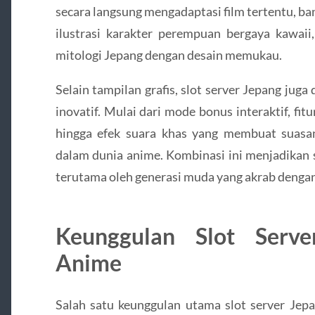
secara langsung mengadaptasi film tertentu, b
ilustrasi karakter perempuan bergaya kawaii,
mitologi Jepang dengan desain memukau.
Selain tampilan grafis, slot server Jepang juga
inovatif. Mulai dari mode bonus interaktif, fit
hingga efek suara khas yang membuat suasan
dalam dunia anime. Kombinasi ini menjadikan 
terutama oleh generasi muda yang akrab denga
Keunggulan Slot Serv
Anime
Salah satu keunggulan utama slot server Jepa