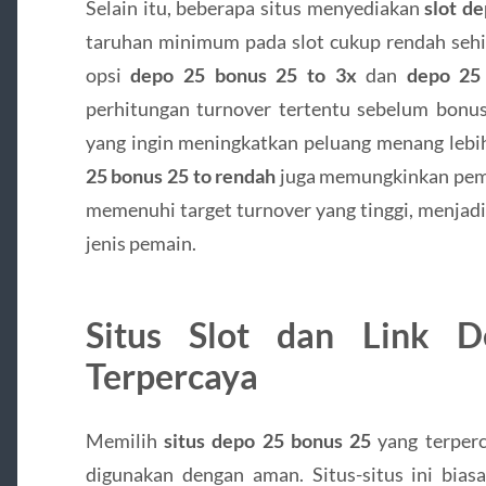
Selain itu, beberapa situs menyediakan
slot de
taruhan minimum pada slot cukup rendah sehing
opsi
depo 25 bonus 25 to 3x
dan
depo 25
perhitungan turnover tertentu sebelum bonus
yang ingin meningkatkan peluang menang lebih 
25 bonus 25 to rendah
juga memungkinkan pema
memenuhi target turnover yang tinggi, menjadi
jenis pemain.
Situs Slot dan Link 
Terpercaya
Memilih
situs depo 25 bonus 25
yang terperc
digunakan dengan aman. Situs-situs ini bi