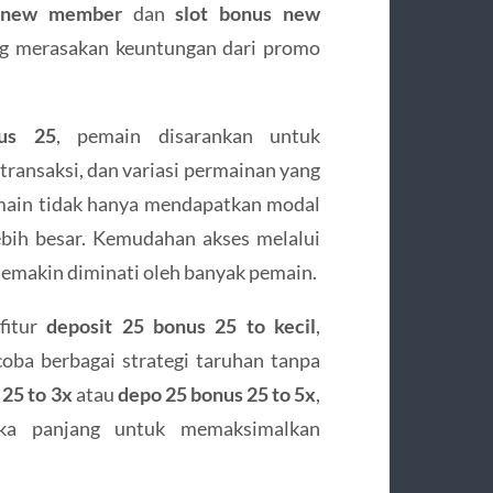
 new member
dan
slot bonus new
ng merasakan keuntungan dari promo
nus 25
, pemain disarankan untuk
ansaksi, dan variasi permainan yang
main tidak hanya mendapatkan modal
bih besar. Kemudahan akses melalui
emakin diminati oleh banyak pemain.
fitur
deposit 25 bonus 25 to kecil
,
oba berbagai strategi taruhan tanpa
25 to 3x
atau
depo 25 bonus 25 to 5x
,
gka panjang untuk memaksimalkan