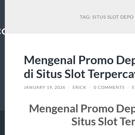
TAG:
SITUS SLOT DEPO
COM
Mengenal Promo Dep
di Situs Slot Terperc
JANUARY 19, 2026
/
ERICK
/
0 COMMENTS
/
S
Mengenal Promo Depo
Situs Slot T