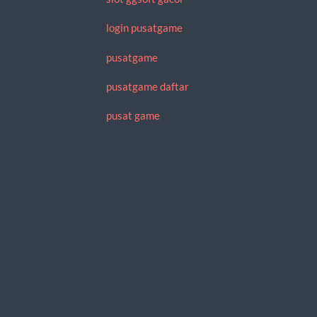
login pusatgame
pusatgame
pusatgame daftar
pusat game