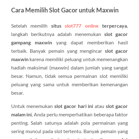
Cara Memilih Slot Gacor untuk Maxwin
Setelah memilih
situs
slot777 online
terpercaya
,
langkah berikutnya adalah menemukan
slot gacor
gampang maxwin
yang dapat memberikan hasil
terbaik. Banyak pemain yang mengincar
slot gacor
maxwin
karena memiliki peluang untuk memenangkan
hadiah maksimal (maxwin) dalam jumlah yang sangat
besar. Namun, tidak semua permainan slot memiliki
peluang yang sama untuk memberikan kemenangan
besar.
Untuk menemukan
slot gacor hari ini
atau
slot gacor
malam ini
, Anda perlu memperhatikan beberapa faktor
penting. Salah satunya adalah pola permainan yang
sering muncul pada slot tertentu. Banyak pemain yang