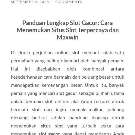
SEPTEMBER 4, 2025
/
0 COMMENTS
Panduan Lengkap Slot Gacor: Cara
Menemukan Situs Slot Terpercaya dan
Maxwin
Di dunia perjudian online, slot menjadi salah satu
permainan yang paling digemari oleh banyak pemain.
Hal ini disebabkan oleh kombinasi antara
kesederhanaan cara bermain dan peluang besar untuk
mendapatkan kemenangan besar. Untuk itu, banyak
pemain yang mencari
slot gacor
sebagai pilihan utama
dalam bermain slot online. Jika Anda tertarik untuk
bermain slot dan ingin memaksimalkan peluang
menang, berikut adalah panduan lengkap untuk
menemukan
situs slot
yang terbaik serta cara
menemukan
slot gacor
yang dapat membantu Anda