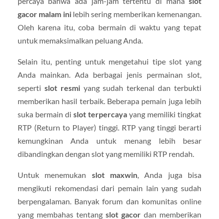
percaya bahwa ada jam-jam tertentu di mana
slot
gacor malam ini
lebih sering memberikan kemenangan.
Oleh karena itu, coba bermain di waktu yang tepat
untuk memaksimalkan peluang Anda.
Selain itu, penting untuk mengetahui tipe slot yang
Anda mainkan. Ada berbagai jenis permainan slot,
seperti
slot resmi
yang sudah terkenal dan terbukti
memberikan hasil terbaik. Beberapa pemain juga lebih
suka bermain di
slot terpercaya
yang memiliki tingkat
RTP (Return to Player) tinggi. RTP yang tinggi berarti
kemungkinan Anda untuk menang lebih besar
dibandingkan dengan slot yang memiliki RTP rendah.
Untuk menemukan
slot maxwin
, Anda juga bisa
mengikuti rekomendasi dari pemain lain yang sudah
berpengalaman. Banyak forum dan komunitas online
yang membahas tentang
slot gacor
dan memberikan