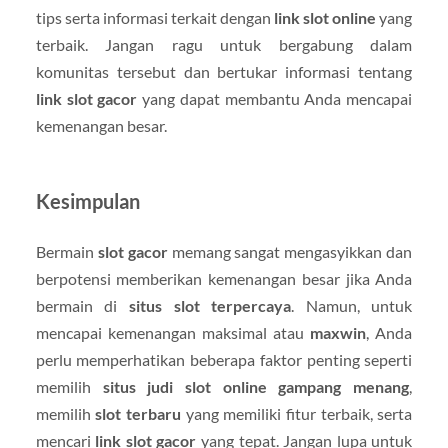
tips serta informasi terkait dengan
link slot online
yang
terbaik. Jangan ragu untuk bergabung dalam
komunitas tersebut dan bertukar informasi tentang
link slot gacor
yang dapat membantu Anda mencapai
kemenangan besar.
Kesimpulan
Bermain
slot gacor
memang sangat mengasyikkan dan
berpotensi memberikan kemenangan besar jika Anda
bermain di
situs slot terpercaya
. Namun, untuk
mencapai kemenangan maksimal atau
maxwin
, Anda
perlu memperhatikan beberapa faktor penting seperti
memilih
situs judi slot online gampang menang
,
memilih
slot terbaru
yang memiliki fitur terbaik, serta
mencari
link slot gacor
yang tepat. Jangan lupa untuk