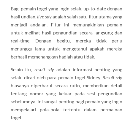
Bagi pemain togel yang ingin selalu up-to-date dengan
hasil undian,
live sdy
adalah salah satu fitur utama yang
menjadi andalan. Fitur ini memungkinkan pemain
untuk melihat hasil pengundian secara langsung dan
real-time. Dengan begitu, mereka tidak perlu
menunggu lama untuk mengetahui apakah mereka
berhasil memenangkan hadiah atau tidak.
Selain itu,
result sdy
adalah informasi penting yang
selalu dicari oleh para pemain togel Sidney.
Result sdy
biasanya diperbarui secara rutin, memberikan detail
tentang nomor yang keluar pada sesi pengundian
sebelumnya. Ini sangat penting bagi pemain yang ingin
mempelajari pola-pola tertentu dalam permainan
togel.