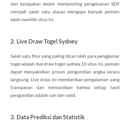
dan kecepatan dalam memposting pengeluaran SDY
menjadi salah satu alasan mengapa banyak pemain
lebih memilih situs ini.
2. Live Draw Togel Sydney
Salah satu fitur yang paling dicari oleh para penggemar
togel adalah live draw togel sydney. Di situs ini, pemain
dapat menyaksikan proses pengundian angka secara
langsung. Live draw ini memberikan pengalaman yang
transparan dan memastikan bahwa setiap hasil
pengundian adalah sah dan valid.
3. Data Prediksi dan Statistik