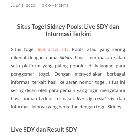
JULY 1, 2025
/
0 COMMENTS
Situs Togel Sidney Pools: Live SDY dan
Informasi Terkini
Situs togel
live draw sdy
Pools, atau yang sering
dikenal dengan nama
Sidney Pools
, merupakan salah
satu platform yang paling populer di kalangan para
penggemar togel. Dengan menyediakan berbagai
informasi terkait hasil keluaran nomor togel, situs ini
sering dicari oleh para pemain yang ingin mengetahui
hasil undian terkini, termasuk
live sdy
,
result sdy
, dan
informasi lainnya yang berkaitan dengan togel Sidney.
Live SDY dan Result SDY