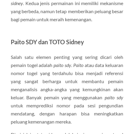
sidney
. Kedua jenis permainan ini memiliki mekanisme
yang berbeda, namun tetap memberikan peluang besar
bagi pemain untuk meraih kemenangan.
Paito SDY dan TOTO Sidney
Salah satu elemen penting yang sering dicari oleh
pemain togel adalah
paito sdy
.
Paito
atau data keluaran
nomor togel yang terdahulu bisa menjadi referensi
yang sangat berharga untuk membantu pemain
menganalisis angka-angka yang kemungkinan akan
keluar. Banyak pemain yang menggunakan
paito sdy
untuk memprediksi nomor pada sesi pengundian
mendatang, dengan harapan bisa meningkatkan
peluang kemenangan mereka.