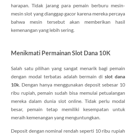
harapan.
Tidak
jarang
para
pemain
berburu
mesin-
mesin
slot
yang
dianggap
gacor
karena
mereka
percaya
bahwa
mesin
tersebut
akan
memberikan
hasil
kemenangan
yang
lebih
sering.
Menikmati
Permainan
Slot
Dana
10K
Salah
satu
pilihan
yang
sangat
menarik
bagi
pemain
dengan
modal
terbatas
adalah
bermain
di
slot
dana
10k
.
Dengan
hanya
menggunakan
deposit
sebesar
10
ribu
rupiah,
pemain
sudah
bisa
memulai
petualangan
mereka
dalam
dunia
slot
online.
Tidak
perlu
modal
besar,
pemain
tetap
memiliki
kesempatan
untuk
meraih
kemenangan
yang
menguntungkan.
Deposit
dengan
nominal
rendah
seperti
10
ribu
rupiah