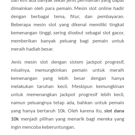
dimainkan
oleh
para
pemain.
Mesin
slot
online
hadir
dengan
berbagai
tema,
fitur,
dan
pembayaran.
Beberapa
mesin
slot
yang
dikenal
memiliki
tingkat
kemenangan
tinggi,
sering
disebut
sebagai
slot
gacor,
memberikan
banyak
peluang
bagi
pemain
untuk
meraih
hadiah
besar.
Jenis
mesin
slot
dengan
sistem
jackpot
progresif,
misalnya,
memungkinkan
pemain
untuk
meraih
kemenangan
yang
lebih
besar
dengan
hanya
melakukan
taruhan
kecil.
Meskipun
kemungkinan
untuk
memenangkan
jackpot
progresif
lebih
kecil,
namun
peluangnya
tetap
ada,
bahkan
untuk
pemain
yang
hanya
bertaruh
10k.
Oleh
karena
itu,
slot
dana
10k
menjadi
pilihan
yang
menarik
bagi
mereka
yang
ingin
mencoba
keberuntungan.