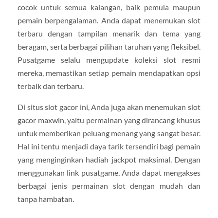
cocok untuk semua kalangan, baik pemula maupun
pemain berpengalaman. Anda dapat menemukan slot
terbaru dengan tampilan menarik dan tema yang
beragam, serta berbagai pilihan taruhan yang fleksibel.
Pusatgame selalu mengupdate koleksi slot resmi
mereka, memastikan setiap pemain mendapatkan opsi
terbaik dan terbaru.
Di situs slot gacor ini, Anda juga akan menemukan slot
gacor maxwin, yaitu permainan yang dirancang khusus
untuk memberikan peluang menang yang sangat besar.
Hal ini tentu menjadi daya tarik tersendiri bagi pemain
yang menginginkan hadiah jackpot maksimal. Dengan
menggunakan link pusatgame, Anda dapat mengakses
berbagai jenis permainan slot dengan mudah dan
tanpa hambatan.