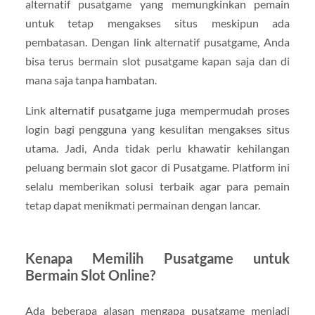
alternatif pusatgame yang memungkinkan pemain
untuk tetap mengakses situs meskipun ada
pembatasan. Dengan link alternatif pusatgame, Anda
bisa terus bermain slot pusatgame kapan saja dan di
mana saja tanpa hambatan.
Link alternatif pusatgame juga mempermudah proses
login bagi pengguna yang kesulitan mengakses situs
utama. Jadi, Anda tidak perlu khawatir kehilangan
peluang bermain slot gacor di Pusatgame. Platform ini
selalu memberikan solusi terbaik agar para pemain
tetap dapat menikmati permainan dengan lancar.
Kenapa Memilih Pusatgame untuk
Bermain Slot Online?
Ada beberapa alasan mengapa pusatgame menjadi