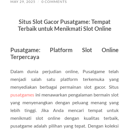
MAY 29, 2025
/
0 COMMENTS
Situs Slot Gacor Pusatgame: Tempat
Terbaik untuk Menikmati Slot Online
Pusatgame: Platform Slot Online
Terpercaya
Dalam dunia perjudian online, Pusatgame telah
menjadi salah satu platform terkemuka yang
menyediakan berbagai permainan slot gacor. Situs
pusatgames
ini menawarkan pengalaman bermain slot
yang menyenangkan dengan peluang menang yang
lebih tinggi. Jika Anda mencari tempat untuk
menikmati slot online dengan kualitas terbaik,
pusatgame adalah pilihan yang tepat. Dengan koleksi