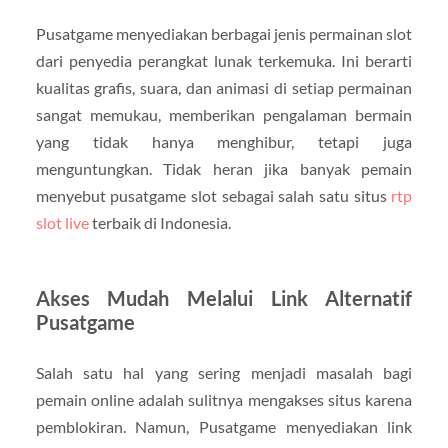
Pusatgame menyediakan berbagai jenis permainan slot
dari penyedia perangkat lunak terkemuka. Ini berarti
kualitas grafis, suara, dan animasi di setiap permainan
sangat memukau, memberikan pengalaman bermain
yang tidak hanya menghibur, tetapi juga
menguntungkan. Tidak heran jika banyak pemain
menyebut pusatgame slot sebagai salah satu situs
rtp
slot live
terbaik di Indonesia.
Akses Mudah Melalui Link Alternatif
Pusatgame
Salah satu hal yang sering menjadi masalah bagi
pemain online adalah sulitnya mengakses situs karena
pemblokiran. Namun, Pusatgame menyediakan link