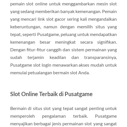
pemain slot online untuk menggambarkan mesin slot
yang sedang memberikan banyak kemenangan. Pemain
yang mencari link slot gacor sering kali mengandalkan
keberuntungan, namun dengan memilih situs yang
tepat, seperti Pusatgame, peluang untuk mendapatkan
kemenangan besar meningkat secara signifikan.
Dengan fitur-fitur canggih dan sistem permainan yang
sudah terjamin keadilan dan transparansinya,
Pusatgame slot login menawarkan akses mudah untuk
memulai petualangan bermain slot Anda.
Slot Online Terbaik di Pusatgame
Bermain di situs slot yang tepat sangat penting untuk
memperoleh pengalaman terbaik. Pusatgame
menyajikan berbagai jenis permainan slot yang sangat