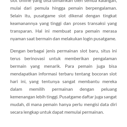
slot online yang bisa dimainkan oleh semua kalangan,
mulai dari pemula hingga pemain berpengalaman.
Selain itu, pusatgame slot dikenal dengan tingkat
keamanannya yang tinggi dan proses transaksi yang
transparan. Hal ini membuat para pemain merasa
nyaman saat bermain dan melakukan login pusatgame.
Dengan berbagai jenis permainan slot baru, situs ini
terus berinovasi untuk memberikan pengalaman
bermain yang menarik. Para pemain juga bisa
mendapatkan informasi terbaru tentang bocoran slot
hari ini, yang tentunya sangat membantu mereka
dalam memilih permainan dengan peluang
kemenangan lebih tinggi. Pusatgame daftar juga sangat
mudah, di mana pemain hanya perlu mengisi data diri
secara lengkap untuk dapat memulai permainan.