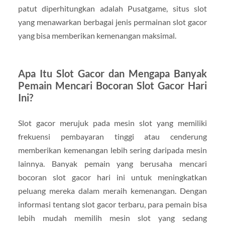
patut diperhitungkan adalah Pusatgame, situs slot
yang menawarkan berbagai jenis permainan slot gacor
yang bisa memberikan kemenangan maksimal.
Apa Itu Slot Gacor dan Mengapa Banyak
Pemain Mencari Bocoran Slot Gacor Hari
Ini?
Slot gacor merujuk pada mesin slot yang memiliki
frekuensi pembayaran tinggi atau cenderung
memberikan kemenangan lebih sering daripada mesin
lainnya. Banyak pemain yang berusaha mencari
bocoran slot gacor hari ini untuk meningkatkan
peluang mereka dalam meraih kemenangan. Dengan
informasi tentang slot gacor terbaru, para pemain bisa
lebih mudah memilih mesin slot yang sedang