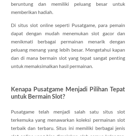
beruntung dan memiliki peluang besar untuk
memberikan hadiah.
Di situs slot online seperti Pusatgame, para pemain
dapat dengan mudah menemukan slot gacor dan
menikmati berbagai permainan menarik dengan
peluang menang yang lebih besar. Mengetahui kapan
dan di mana bermain slot yang tepat sangat penting
untuk memaksimalkan hasil permainan.
Kenapa Pusatgame Menjadi Pilihan Tepat
untuk Bermain Slot?
Pusatgame telah menjadi salah satu situs slot
terkemuka yang menawarkan koleksi permainan slot
terbaik dan terbaru. Situs ini memiliki berbagai jenis