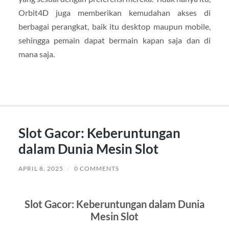
Orbit4D juga memberikan kemudahan akses di
berbagai perangkat, baik itu desktop maupun mobile,
sehingga pemain dapat bermain kapan saja dan di
mana saja.
Slot Gacor: Keberuntungan
dalam Dunia Mesin Slot
APRIL 8, 2025
/
0 COMMENTS
Slot Gacor: Keberuntungan dalam Dunia
Mesin Slot