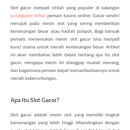
Slot gacor menjadi istilah yang populer di kalangan
pusatgame daftar
pemain kasino online. Gacor sendiri
merujuk pada mesin slot yang sering memberikan
kemenangan besar atau hadiah jackpot. Bagi banyak
pemain, menemukan mesin slot gacor bisa menjadi
kunci utama untuk meraih kemenangan besar. Artikel
ini akan membahas lebih dalam tentang apa itu slot
gacor, mengapa mesin ini dianggap mudah menang,
dan bagaimana pemain dapat memanfaatkannya untuk
meraih keberuntungan.
Apa Itu Slot Gacor?
Slot gacor adalah mesin slot yang memiliki tingkat
kemenangan yang lebih tinggi dibandingkan dengan