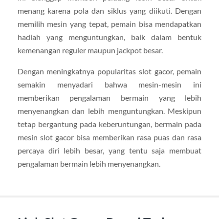
menang karena pola dan siklus yang diikuti. Dengan
memilih mesin yang tepat, pemain bisa mendapatkan
hadiah yang menguntungkan, baik dalam bentuk
kemenangan reguler maupun jackpot besar.
Dengan meningkatnya popularitas slot gacor, pemain
semakin menyadari bahwa mesin-mesin ini
memberikan pengalaman bermain yang lebih
menyenangkan dan lebih menguntungkan. Meskipun
tetap bergantung pada keberuntungan, bermain pada
mesin slot gacor bisa memberikan rasa puas dan rasa
percaya diri lebih besar, yang tentu saja membuat
pengalaman bermain lebih menyenangkan.