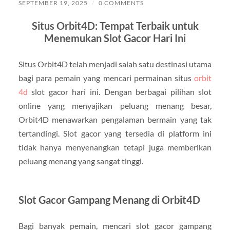
SEPTEMBER 19, 2025
/
0 COMMENTS
Situs Orbit4D: Tempat Terbaik untuk
Menemukan Slot Gacor Hari Ini
Situs Orbit4D telah menjadi salah satu destinasi utama
bagi para pemain yang mencari permainan situs
orbit
4d
slot gacor hari ini. Dengan berbagai pilihan slot
online yang menyajikan peluang menang besar,
Orbit4D menawarkan pengalaman bermain yang tak
tertandingi. Slot gacor yang tersedia di platform ini
tidak hanya menyenangkan tetapi juga memberikan
peluang menang yang sangat tinggi.
Slot Gacor Gampang Menang di Orbit4D
Bagi banyak pemain, mencari slot gacor gampang