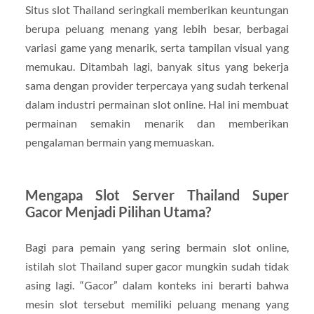
Situs slot Thailand seringkali memberikan keuntungan
berupa peluang menang yang lebih besar, berbagai
variasi game yang menarik, serta tampilan visual yang
memukau. Ditambah lagi, banyak situs yang bekerja
sama dengan provider terpercaya yang sudah terkenal
dalam industri permainan slot online. Hal ini membuat
permainan semakin menarik dan memberikan
pengalaman bermain yang memuaskan.
Mengapa Slot Server Thailand Super
Gacor Menjadi Pilihan Utama?
Bagi para pemain yang sering bermain slot online,
istilah slot Thailand super gacor mungkin sudah tidak
asing lagi. “Gacor” dalam konteks ini berarti bahwa
mesin slot tersebut memiliki peluang menang yang