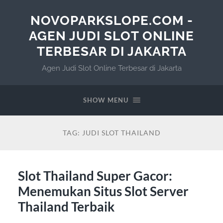
NOVOPARKSLOPE.COM -
AGEN JUDI SLOT ONLINE
TERBESAR DI JAKARTA
Agen Judi Slot Online Terbesar di Jakarta
SHOW MENU
TAG:
JUDI SLOT THAILAND
Slot Thailand Super Gacor:
Menemukan Situs Slot Server
Thailand Terbaik