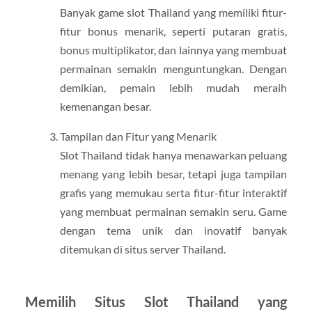
Banyak game slot Thailand yang memiliki fitur-
fitur bonus menarik, seperti putaran gratis,
bonus multiplikator, dan lainnya yang membuat
permainan semakin menguntungkan. Dengan
demikian, pemain lebih mudah meraih
kemenangan besar.
Tampilan dan Fitur yang Menarik
Slot Thailand tidak hanya menawarkan peluang
menang yang lebih besar, tetapi juga tampilan
grafis yang memukau serta fitur-fitur interaktif
yang membuat permainan semakin seru. Game
dengan tema unik dan inovatif banyak
ditemukan di situs server Thailand.
Memilih Situs Slot Thailand yang