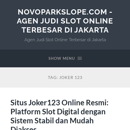
NOVOPARKSLOPE.COM -
AGEN JUDI SLOT ONLINE
TERBESAR DI JAKARTA
Agen Judi Slot Online Terbesar di Jakarta
SHOW MENU
TAG:
JOKER 123
Situs Joker123 Online Resmi:
Platform Slot Digital dengan
Sistem Stabil dan Mudah
Diakses