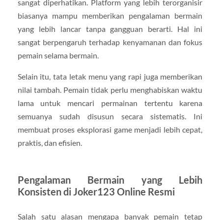
sangat diperhatikan. Platform yang lebih terorganisir
biasanya mampu memberikan pengalaman bermain
yang lebih lancar tanpa gangguan berarti. Hal ini
sangat berpengaruh terhadap kenyamanan dan fokus
pemain selama bermain.
Selain itu, tata letak menu yang rapi juga memberikan
nilai tambah. Pemain tidak perlu menghabiskan waktu
lama untuk mencari permainan tertentu karena
semuanya sudah disusun secara sistematis. Ini
membuat proses eksplorasi game menjadi lebih cepat,
praktis, dan efisien.
Pengalaman Bermain yang Lebih
Konsisten di Joker123 Online Resmi
Salah satu alasan mengapa banyak pemain tetap