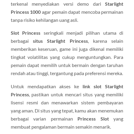
terkenal menyediakan versi demo dari
Starlight
Princess 1000
agar pemain dapat mencoba permainan
tanpa risiko kehilangan uang asli.
Slot Princess
seringkali menjadi pilihan utama di
berbagai
situs Starlight Princess
, karena selain
memberikan keseruan, game ini juga dikenal memiliki
tingkat volatilitas yang cukup menguntungkan. Para
pemain dapat memilih untuk bermain dengan taruhan
rendah atau tinggi, tergantung pada preferensi mereka.
Untuk mendapatkan akses ke
link slot Starlight
Princess
, pastikan untuk mencari situs yang memiliki
lisensi resmi dan menawarkan sistem pembayaran
yang aman. Di situs yang tepat, kamu akan menemukan
berbagai varian permainan
Princess Slot
yang
membuat pengalaman bermain semakin menarik.