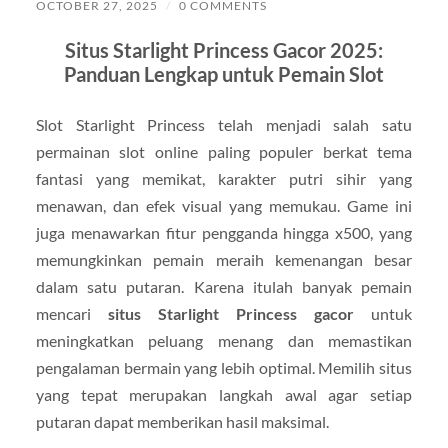
OCTOBER 27, 2025
/
0 COMMENTS
Situs Starlight Princess Gacor 2025:
Panduan Lengkap untuk Pemain Slot
Slot Starlight Princess telah menjadi salah satu
permainan slot online paling populer berkat tema
fantasi yang memikat, karakter putri sihir yang
menawan, dan efek visual yang memukau. Game ini
juga menawarkan fitur pengganda hingga x500, yang
memungkinkan pemain meraih kemenangan besar
dalam satu putaran. Karena itulah banyak pemain
mencari
situs Starlight Princess gacor
untuk
meningkatkan peluang menang dan memastikan
pengalaman bermain yang lebih optimal. Memilih situs
yang tepat merupakan langkah awal agar setiap
putaran dapat memberikan hasil maksimal.