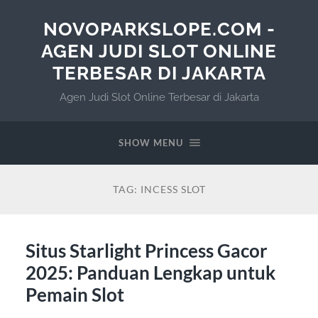
NOVOPARKSLOPE.COM -
AGEN JUDI SLOT ONLINE
TERBESAR DI JAKARTA
Agen Judi Slot Online Terbesar di Jakarta
SHOW MENU
TAG:
INCESS SLOT
Situs Starlight Princess Gacor
2025: Panduan Lengkap untuk
Pemain Slot