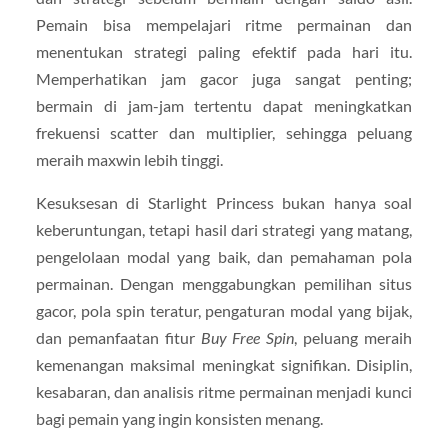
Pemain bisa mempelajari ritme permainan dan
menentukan strategi paling efektif pada hari itu.
Memperhatikan jam gacor juga sangat penting;
bermain di jam-jam tertentu dapat meningkatkan
frekuensi scatter dan multiplier, sehingga peluang
meraih maxwin lebih tinggi.
Kesuksesan di Starlight Princess bukan hanya soal
keberuntungan, tetapi hasil dari strategi yang matang,
pengelolaan modal yang baik, dan pemahaman pola
permainan. Dengan menggabungkan pemilihan situs
gacor, pola spin teratur, pengaturan modal yang bijak,
dan pemanfaatan fitur
Buy Free Spin
, peluang meraih
kemenangan maksimal meningkat signifikan. Disiplin,
kesabaran, dan analisis ritme permainan menjadi kunci
bagi pemain yang ingin konsisten menang.