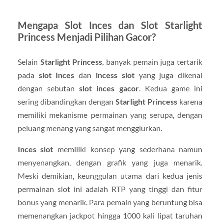
Mengapa Slot Inces dan Slot Starlight
Princess Menjadi Pilihan Gacor?
Selain
Starlight Princess
, banyak pemain juga tertarik
pada
slot Inces
dan
incess slot
yang juga dikenal
dengan sebutan
slot inces gacor
. Kedua game ini
sering dibandingkan dengan
Starlight Princess
karena
memiliki mekanisme permainan yang serupa, dengan
peluang menang yang sangat menggiurkan.
Inces slot
memiliki konsep yang sederhana namun
menyenangkan, dengan grafik yang juga menarik.
Meski demikian, keunggulan utama dari kedua jenis
permainan slot ini adalah RTP yang tinggi dan fitur
bonus yang menarik. Para pemain yang beruntung bisa
memenangkan jackpot hingga 1000 kali lipat taruhan