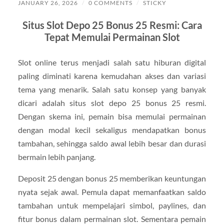
JANUARY 26, 2026
/
0 COMMENTS
/
STICKY
Situs Slot Depo 25 Bonus 25 Resmi: Cara
Tepat Memulai Permainan Slot
Slot online terus menjadi salah satu hiburan digital
paling diminati karena kemudahan akses dan variasi
tema yang menarik. Salah satu konsep yang banyak
dicari adalah situs slot depo 25 bonus 25 resmi.
Dengan skema ini, pemain bisa memulai permainan
dengan modal kecil sekaligus mendapatkan bonus
tambahan, sehingga saldo awal lebih besar dan durasi
bermain lebih panjang.
Deposit 25 dengan bonus 25 memberikan keuntungan
nyata sejak awal. Pemula dapat memanfaatkan saldo
tambahan untuk mempelajari simbol, paylines, dan
fitur bonus dalam permainan slot. Sementara pemain