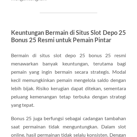
Keuntungan Bermain di Situs Slot Depo 25
Bonus 25 Resmi untuk Pemain Pintar
Bermain di situs slot depo 25 bonus 25 resmi
menawarkan banyak keuntungan, terutama bagi
pemain yang ingin bermain secara strategis. Modal
kecil memungkinkan pemain mengelola saldo dengan
lebih bijak. Risiko kerugian dapat ditekan, sementara
peluang kemenangan tetap terbuka dengan strategi
yang tepat.
Bonus 25 juga berfungsi sebagai cadangan tambahan
saat permainan tidak menguntungkan. Dalam slot
online, hasil permainan tidak selalu konsisten. Dengan