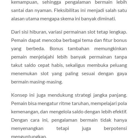
kemampuan, sehingga pengalaman bermain lebih
santai dan nyaman. Fleksibilitas ini menjadi salah satu
alasan utama mengapa skema ini banyak diminati.
Dari sisi hiburan, variasi permainan slot tetap lengkap.
Pemain dapat mencoba berbagai tema dan fitur bonus
yang berbeda. Bonus tambahan memungkinkan
pemain menjelajahi lebih banyak permainan tanpa
takut saldo cepat habis, sekaligus membuka peluang
menemukan slot yang paling sesuai dengan gaya
bermain masing-masing.
Konsep ini juga mendukung strategi jangka panjang.
Pemain bisa mengatur ritme taruhan, mempelajari pola
kemenangan, dan mengelola saldo dengan lebih efektif.
Dengan cara ini, pengalaman bermain tidak hanya
menyenangkan tetapi juga berpotensi
menguntungkan.