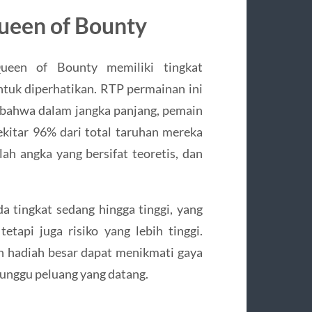
Queen of Bounty
Queen of Bounty memiliki tingkat
tuk diperhatikan. RTP permainan ini
ti bahwa dalam jangka panjang, pemain
kitar 96% dari total taruhan mereka
ah angka yang bersifat teoretis, dan
ada tingkat sedang hingga tinggi, yang
tapi juga risiko yang lebih tinggi.
 hadiah besar dapat menikmati gaya
unggu peluang yang datang.