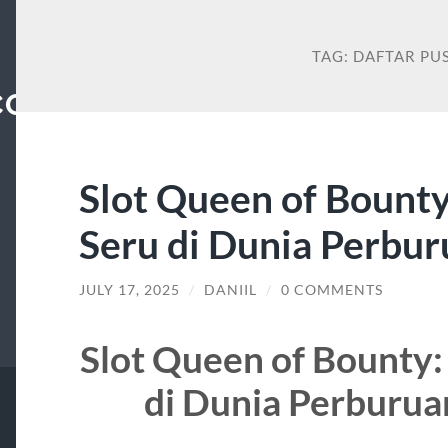
TAG:
DAFTAR PU
COM
Slot Queen of Bounty
Seru di Dunia Perbu
JULY 17, 2025
/
DANIIL
/
0 COMMENTS
Slot Queen of Bounty:
di Dunia Perburua