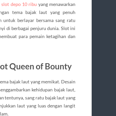
n
slot depo 10 ribu
yang menawarkan
ngan tema bajak laut yang penuh
 untuk berlayar bersama sang ratu
yi di berbagai penjuru dunia. Slot ini
 membuat para pemain ketagihan dan
lot Queen of Bounty
ema bajak laut yang memikat. Desain
enggambarkan kehidupan bajak laut,
an tentunya, sang ratu bajak laut yang
jukkan laut yang luas dengan langit
lam.